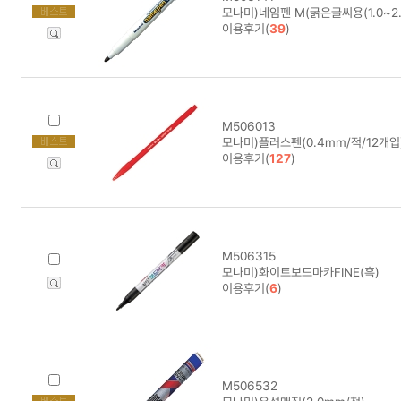
모나미)네임펜 M(굵은글씨용(1.0~2.
이용후기(
39
)
M506013
모나미)플러스펜(0.4mm/적/12개입) 
이용후기(
127
)
M506315
모나미)화이트보드마카FINE(흑)
이용후기(
6
)
M506532