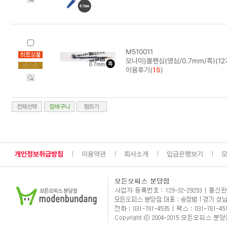
M510011
모나미)볼펜심(영심/0.7mm/흑)(12
이용후기(
15
)
개인정보취급방침
이용약관
회사소개
입금은행보기