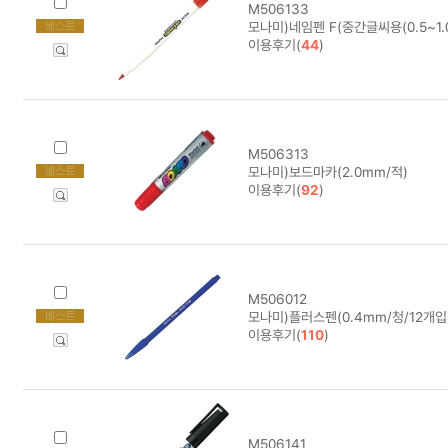
M506133
모나미)네임펜 F(중간글씨용(0.5~1.0
이용후기(
44
)
M506313
모나미)보드마카(2.0mm/적)
이용후기(
92
)
M506012
모나미)플러스펜(0.4mm/청/12개입) 
이용후기(
110
)
M506141