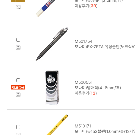
모나미)유성매직(2.0mm/청)
이용후기(
39
)
M501754
모나미)FX-ZETA 유성볼펜(노크식/0
M506551
모나미)병매직(4~8mm/흑)
이용후기(
12
)
M510171
모나미)뉴153볼펜(1.0mm/흑/12개입