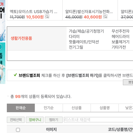
엑토)모이스트 USB가습기 HMD-12
알티폰)발신자표시기능전화기RT-1600
알티폰)발
11,700원
10,500원
46,000원
40,600원
37,90
가습/제습/공기청정기
무선주전자
다리미
헤어드라이
생활가전용품
핫플레이트/인덕션
보풀제거기
전기그릴
기타가전
브랜드별조회
체크를 하신 후
[브랜드별조회 하기]
를 클릭하시면 브랜드
총
99
개의 상품이 등록되어 있습니다.
이미지
코드/상품명/