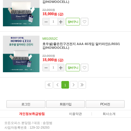
갑/HOWOOCELL)
22,000원
18,000
원
(갑)
장바구니
M810552C
호우셀)좋은친구건전지 AAA 40개입 알카라인(LR03/1
갑/HOWOOCELL)
22,000원
18,000
원
(갑)
장바구니
1
로그인
회원가입
PC버전
개인정보취급방침
이용약관
회사소개
모든오피스 분당점 / 대표 : 송정범
사업자등록번호 : 129-32-29293