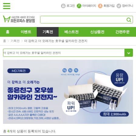
로그인
마이페이지
회원가입
장바구니
홈
이벤트
기획전
베스트전
신상품전
간편주문
홈
기획전
더 강하고 더 오래가는 호우셀 알카라인 건전지
총
4
개의 상품이 등록되어 있습니다.