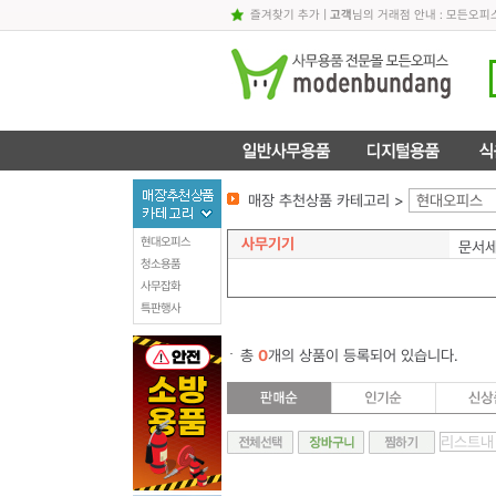
즐겨찾기 추가
|
고객
님의 거래점 안내 : 모든오피
매장 추천상품 카테고리 >
현대오피스
사무기기
현대오피스
문서
청소용품
사무잡화
특판행사
총
0
개의 상품이 등록되어 있습니다.