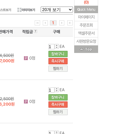
(
0
)
리스트보기
이미지보기
마이페이지
1
주문조회
판매가격
적립금
구매
엑셀주문서
사원방문요청
EA
4,500원
0점
7,000원
EA
2,500원
0점
6,200원
EA