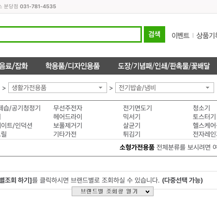
스 분당점
031-781-4535
>
생활가전용품
>
전기밥솥/냄비
제습/공기청정기
무선주전자
전기면도기
청소기
미
헤어드라이
믹서기
토스터기
이트/인덕션
보풀제거기
살균기
헬스케어
그릴
기타가전
튀김기
전자레인
소형가전용품
전체분류를 보시려면 
별조회 하기]
를 클릭하시면 브랜드별로 조회하실 수 있습니다.
(다중선택 가능)