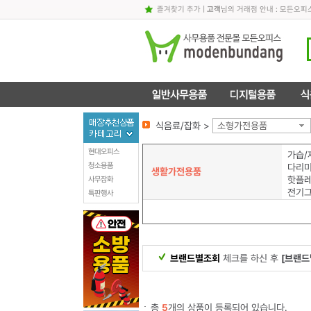
즐겨찾기 추가
|
고객
님의 거래점 안내 : 모든오피
식음료/잡화 >
소형가전용품
현대오피스
가습/
청소용품
다리
생활가전용품
핫플레
사무잡화
전기
특판행사
브랜드별조회
체크를 하신 후
[브랜드
총
5
개의 상품이 등록되어 있습니다.