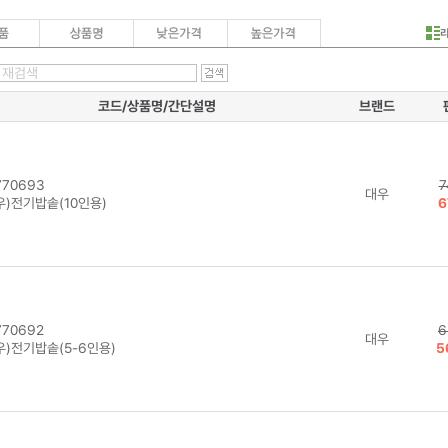
코드/상품명/간단설명
브랜드
70693
7
대우
우)전기밥솥(10인용)
6
70692
6
대우
우)전기밥솥(5-6인용)
5