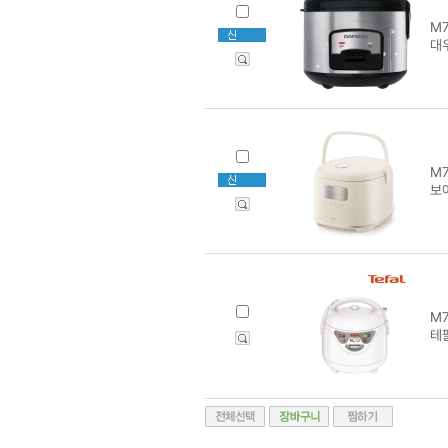
M7
대
M7
보아
M7
테팔