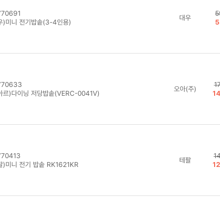
70691
5
대우
우)미니 전기밥솥(3-4인용)
5
70633
1
오아(주)
르)다이닝 저당밥솥(VERC-0041V)
1
70413
1
테팔
)미니 전기 밥솥 RK1621KR
1