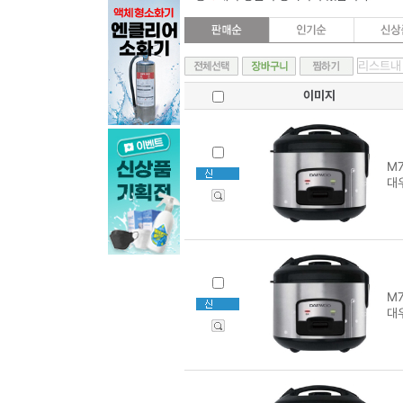
이미지
M7
대
M7
대