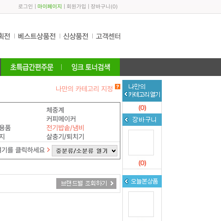
로그인
|
마이페이지
|
회원가입
|
장바구니
(
0
)
나만의 카테고리 지정
(
0
)
체중계
커피메이커
용품
전기밥솥/냄비
지
살충기/퇴치기
여기를 클릭하세요
(
0
)