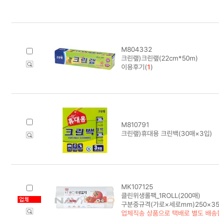
M804332
크린랲)크린랲(22cm*50m)
이용후기(
1
)
M810791
크린랲)휴대용 크린백(30매×3입)
MK107125
클린위생롤팩_1ROLL(200매)
구분중규격(가로×세로mm)250×35
업체직송 상품으로 택배로 별도 배송