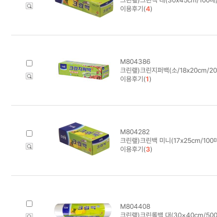
이용후기(
4
)
M804386
크린랲)크린지퍼백(소/18x20cm/20
이용후기(
1
)
M804282
크린랲)크린백 미니(17x25cm/100
이용후기(
3
)
M804408
크린랲)크린롤백 대(30×40cm/500