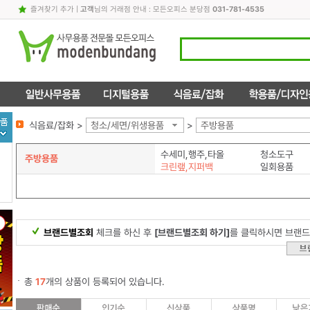
즐겨찾기 추가
|
고객
님의 거래점 안내 : 모든오피스 분당점
031-781-4535
식음료/잡화 >
청소/세면/위생용품
>
주방용품
수세미,행주,타올
청소도구
주방용품
크린랲,지퍼백
일회용품
브랜드별조회
체크를 하신 후
[브랜드별조회 하기]
를 클릭하시면 브랜드
총
17
개의 상품이 등록되어 있습니다.