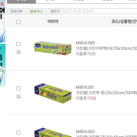
이미지
코드/상품명/
M804385
크린랲)크린지퍼백(대/25x30cm/20
이용후기(
1
)
M804281
크린랲)크린백 중(25x35cm/100매
이용후기(
3
)
M804283
크린랲)크린백 대(30x45cm/100매