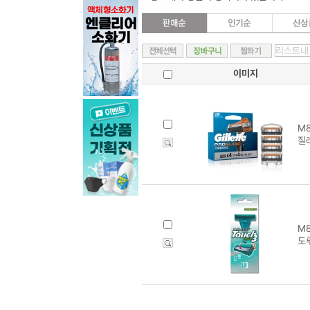
이미지
M8
질
M8
도