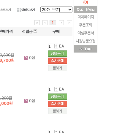
(
0
)
리스트보기
이미지보기
마이페이지
1
주문조회
판매가격
적립금
구매
엑셀주문서
사원방문요청
EA
0,800원
0점
6,700원
EA
1,200원
0점
1,000원
EA