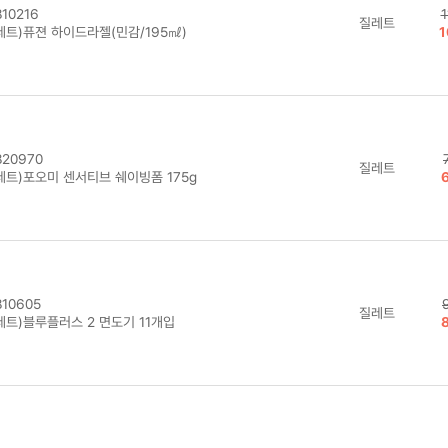
10216
1
질레트
레트)퓨젼 하이드라젤(민감/195㎖)
1
20970
질레트
레트)포오미 센서티브 쉐이빙폼 175g
10605
질레트
레트)블루플러스 2 면도기 11개입