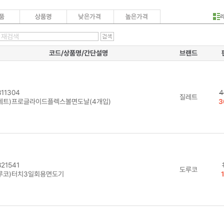
코드/상품명/간단설명
브랜드
11304
4
질레트
레트)프로글라이드플렉스볼면도날(4개입)
3
21541
도루코
루코)터치3일회용면도기