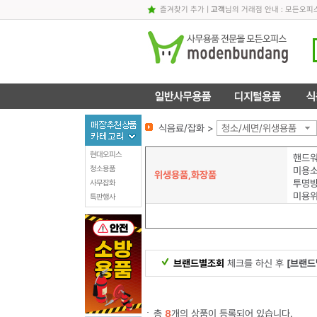
즐겨찾기 추가
|
고객
님의 거래점 안내 : 모든오피
식음료/잡화 >
청소/세면/위생용품
현대오피스
핸드
청소용품
미용
위생용품,화장품
사무잡화
미용
특판행사
브랜드별조회
체크를 하신 후
[브랜드
총
8
개의 상품이 등록되어 있습니다.