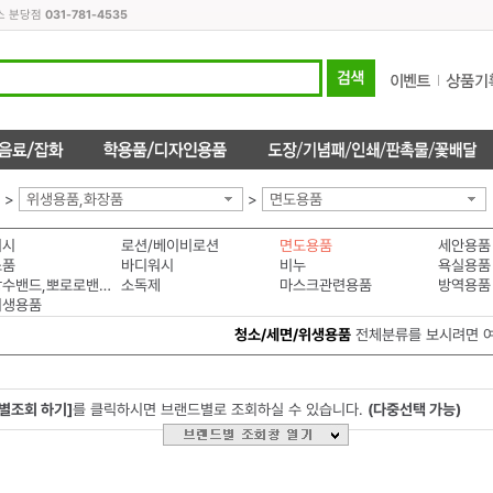
스 분당점
031-781-4535
>
위생용품,화장품
>
면도용품
워시
로션/베이비로션
면도용품
세안용품
소품
바디워시
비누
욕실용품
투명방수밴드,뽀로로밴드
소독제
마스크관련용품
방역용품
위생용품
청소/세면/위생용품
전체분류를 보시려면 
별조회 하기]
를 클릭하시면 브랜드별로 조회하실 수 있습니다.
(다중선택 가능)