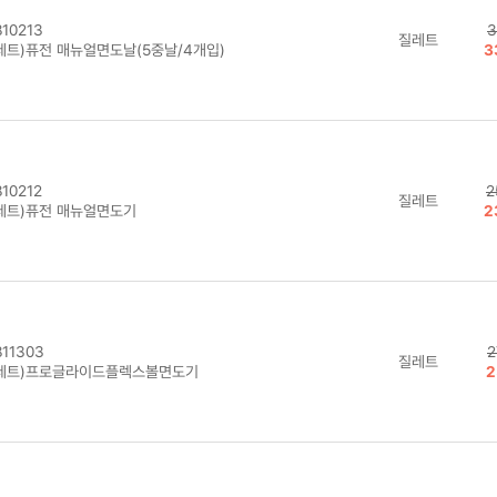
10213
3
질레트
레트)퓨전 매뉴얼면도날(5중날/4개입)
3
10212
2
질레트
레트)퓨전 매뉴얼면도기
2
11303
2
질레트
레트)프로글라이드플렉스볼면도기
2