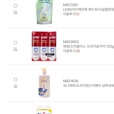
M812282
LION)아이깨끗해 핸드워시(달콤한청
이용후기(
1
)
M820962
애경)진지발리스 오리지널치약 120g
이용후기(
3
)
M821838
유니레버)도브인텐스리페어 샴푸(68