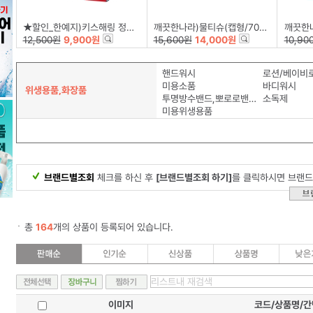
★할인_한예지)키스해링 정사각 미용티슈(250매×6입)
깨끗한나라)물티슈(캡형/70매×6입)
깨끗한나라)
12,500원
9,900원
15,600원
14,000원
10,90
핸드워시
로션/베이비
미용소품
바디워시
위생용품,화장품
투명방수밴드,뽀로로밴드
소독제
미용위생용품
브랜드별조회
체크를 하신 후
[브랜드별조회 하기]
를 클릭하시면 브랜드
총
164
개의 상품이 등록되어 있습니다.
이미지
코드/상품명/