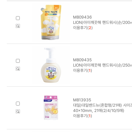
M809436
LION)아이깨끗해 핸드워시(순/200
이용후기(
2
)
M809435
LION)아이깨끗해 핸드워시(순/250
이용후기(
1
)
M813935
대일)대일밴드뉴(혼합형/21매) 사이즈 7
40x10mm, 21매(2/4/10/5매)
이용후기(
1
)