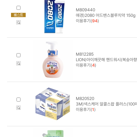
M809440
애경)2080 어드밴스블루치약 150g 
이용후기(
94
)
M812285
LION)아이깨끗해 핸드워시(복숭아향
이용후기(
4
)
M820520
3M)넥스케어 알콜스왑 플러스(100매
이용후기(
1
)