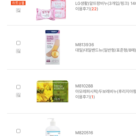
LG생활)알뜨랑비누(3개입/핑크) 140
이용후기(
22
)
M813936
대일)대일밴드뉴(일반형/표준형/8매
M810288
아모레퍼시픽)두보레비누(후리지아향
이용후기(
1
)
M820516