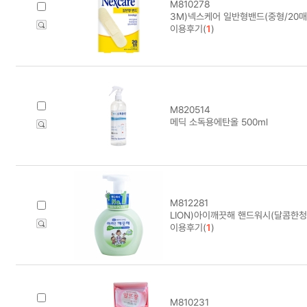
M810278
3M)넥스케어 일반형밴드(중형/20매
이용후기(
1
)
M820514
메딕 소독용에탄올 500ml
M812281
LION)아이깨끗해 핸드워시(달콤한청
이용후기(
1
)
M810231