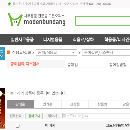
즐겨찾기 추가
|
고객
님의 거래점 안내 : 모든오피스 분당점
031-781-4535
식음료/잡화 >
커피/식음료
>
종이컵류,디스펜서
종이컵류,디스펜서
종이컵
종이컵받침
총
1
개의 상품이 등록되어 있습니다.
이미지
코드/상품명/