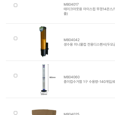
M804017
테이크아웃용 아이스컵 뚜껑14온스/1
줄)
M804042
생수용 미니물컵 전용디스펜서(두모
M804060
종이컵수거함 1구 수용량-140개입/6
M804025