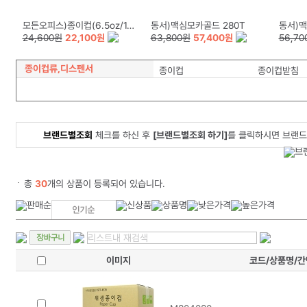
모든오피스)종이컵(6.5oz/1,000개/BOX)180g
동서)맥심모카골드 280T
동서)맥심 카누
24,600원
22,100원
63,800원
57,400원
56,70
종이컵류,디스펜서
종이컵
종이컵받침
브랜드별조회
체크를 하신 후
[브랜드별조회 하기]
를 클릭하시면 브랜드
총
30
개의 상품이 등록되어 있습니다.
이미지
코드/상품명/