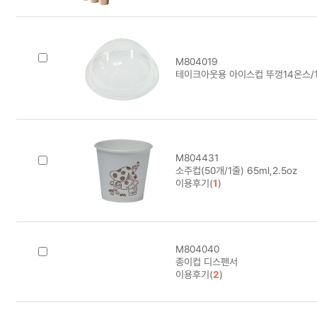
M804019
테이크아웃용 아이스컵 뚜껑14온스/1
M804431
소주컵(50개/1줄) 65ml,2.5oz
이용후기(
1
)
M804040
종이컵 디스펜서
이용후기(
2
)