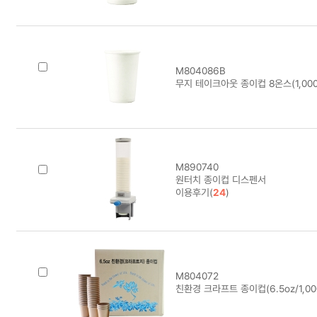
M804086B
무지 테이크아웃 종이컵 8온스(1,000
M890740
원터치 종이컵 디스펜서
이용후기(
24
)
M804072
친환경 크라프트 종이컵(6.5oz/1,000