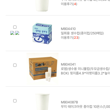
이용후기(
4
)
M804410
일회용 생수컵(종이컵/250매입)
이용후기(
23
)
M804041
로뎀)생수용 미니물컵(두모금생수컵/
BOX) 윗지름4.9*아랫지름3.2*높
M804087B
무지 테이크아웃 종이컵 10온스(1,000