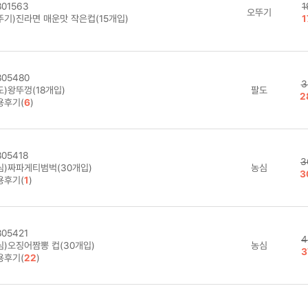
01563
1
오뚜기
뚜기)진라면 매운맛 작은컵(15개입)
1
05480
3
도)왕뚜껑(18개입)
팔도
2
용후기(
6
)
05418
3
심)짜파게티범벅(30개입)
농심
3
용후기(
1
)
05421
4
심)오징어짬뽕 컵(30개입)
농심
3
용후기(
22
)