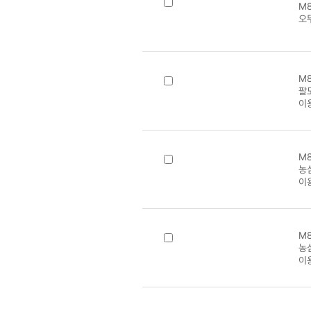
M8
오
M8
팔
이
M8
농
이
M8
농
이