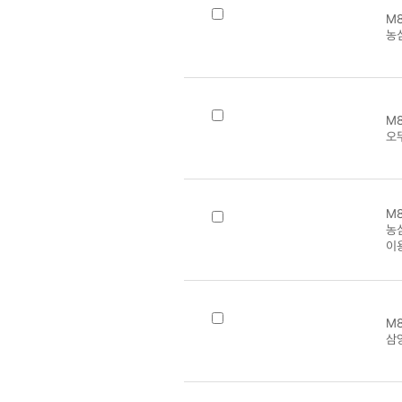
M8
농
M8
오
M8
농
이
M8
삼