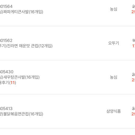
01564
2
농심
심)짜파게티큰사발(16개입)
2
01562
1
오뚜기
뚜기)진라면 매운맛 큰컵(12개입)
1
05430
2
심)새우탕큰사발(16개입)
농심
2
용후기(
11
)
05413
3
삼양식품
양)불닭볶음면큰컵(16개입)
2