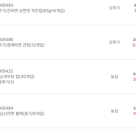
05483
오뚜기
뚜기)진라면 순한맛 작은컵(65g*6개입)
05486
2
오뚜기
뚜기)참깨라면 큰컵(12개입)
2
05422
4
심)새우탕 컵(30개입)
농심
3
용후기(
1
)
05484
1
농심
심)신라면 블랙(용기/6개입)
1