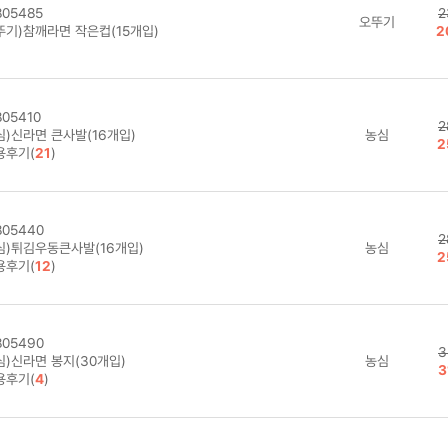
05485
2
오뚜기
뚜기)참깨라면 작은컵(15개입)
2
05410
2
심)신라면 큰사발(16개입)
농심
2
용후기(
21
)
05440
2
심)튀김우동큰사발(16개입)
농심
2
용후기(
12
)
05490
3
심)신라면 봉지(30개입)
농심
3
용후기(
4
)