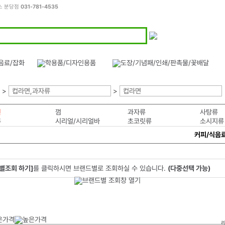
스 분당점
031-781-4535
>
컵라면,과자류
>
컵라면
면
껌
과자류
사탕류
류
시리얼/시리얼바
초코릿류
소시지류
커피/식음
별조회 하기]
를 클릭하시면 브랜드별로 조회하실 수 있습니다.
(다중선택 가능)