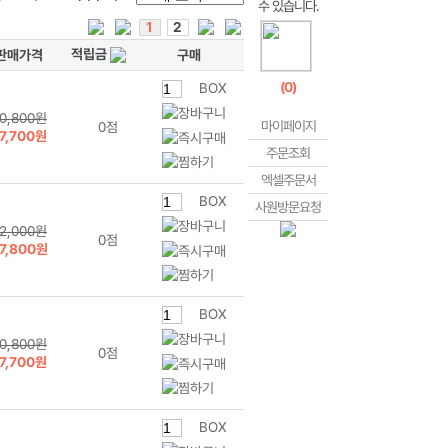
1
2
적립금
판매가격
구매
(
0
)
BOX
0,800원
마이페이지
0점
7,700원
주문조회
엑셀주문서
BOX
사원방문요청
2,000원
0점
7,800원
BOX
0,800원
0점
7,700원
BOX