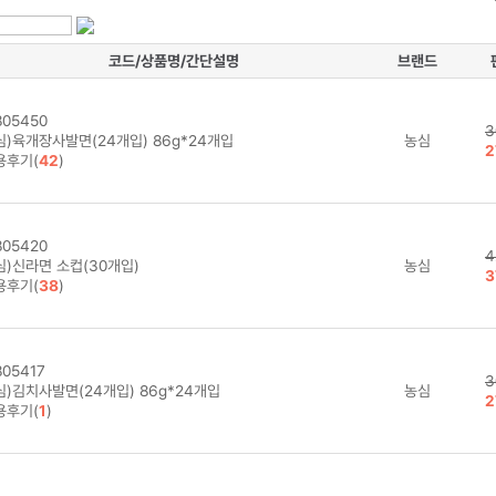
코드/상품명/간단설명
브랜드
05450
3
심)육개장사발면(24개입) 86g*24개입
농심
2
용후기(
42
)
05420
4
심)신라면 소컵(30개입)
농심
3
용후기(
38
)
05417
3
심)김치사발면(24개입) 86g*24개입
농심
2
용후기(
1
)