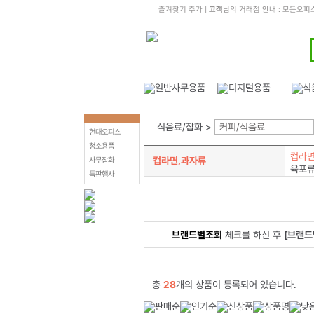
즐겨찾기 추가
|
고객
님의 거래점 안내 : 모든오피
식음료/잡화 >
커피/식음료
현대오피스
청소용품
컵라
컵라면,과자류
사무잡화
육포
특판행사
브랜드별조회
체크를 하신 후
[브랜드
총
28
개의 상품이 등록되어 있습니다.