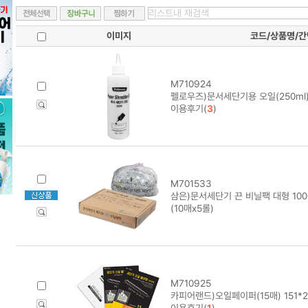
이미지
코드/상품명/
M710924
펠로우즈)문서세단기용 오일(250ml
이용후기(
3
)
M701533
삼은)문서세단기 끈 비닐팩 대형 100L
(10매x5롤)
M710925
카피어랜드)오일페이퍼(15매) 151*
이용후기(
1
)