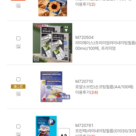
이용후기(
2
)
M720504
라미에이스)프리미엄라미네이팅필름(A4/1
00mic/100매, 프리미엄
M720710
로얄소브린)손코팅필름(A4/100매)
이용후기(
24
)
M720761
프린텍)라미네이팅필름(G1030/303*4