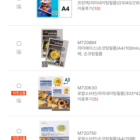
프린텍)라미네이팅필름(G1040/216*3
이용후기(
10
)
M720884
라미에이스)손코팅필름(A4/100min/10
매, 손코팅필름
M720630
로얄소브린)라미네이팅필름(303*426)
이용후기(
5
)
M720750
로얄소브린)손코팅필름(A4/20매)