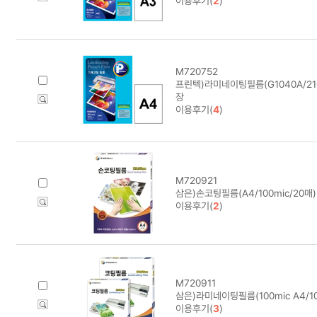
이용후기(
2
)
M720752
프린텍)라미네이팅필름(G1040A/216*
장
이용후기(
4
)
M720921
삼은)손코팅필름(A4/100mic/20매)
이용후기(
2
)
M720911
삼은)라미네이팅필름(100mic A4/1
이용후기(
3
)