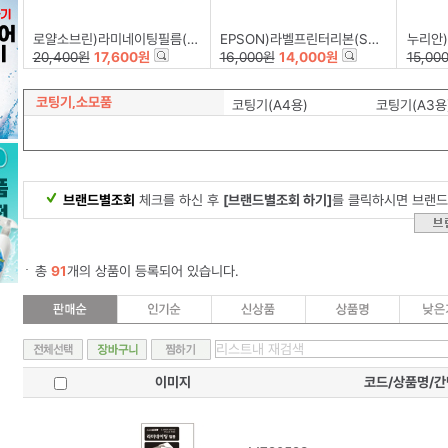
로얄소브린)라미네이팅필름(216*303)100mic-A4/100장
EPSON)라벨프린터리본(SS12K)백색/흑문자
누리안)계
20,400원
17,600원
16,000원
14,000원
15,00
코팅기,소모품
코팅기(A4용)
코팅기(A3용
브랜드별조회
체크를 하신 후
[브랜드별조회 하기]
를 클릭하시면 브랜드
총
91
개의 상품이 등록되어 있습니다.
이미지
코드/상품명/