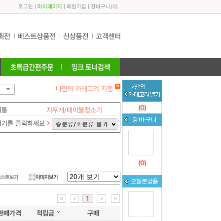
로그인
|
마이페이지
|
회원가입
|
장바구니
(
0
)
나만의 카테고리 지정
(
0
)
필통
지우개/테이블청소기
여기를 클릭하세요
(
0
)
리스트보기
이미지보기
1
판매가격
적립금
구매