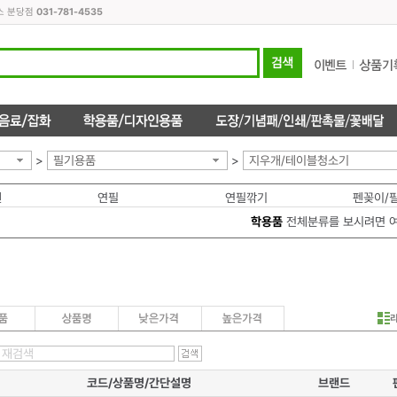
스 분당점
031-781-4535
>
필기용품
>
지우개/테이블청소기
펜
연필
연필깎기
펜꽂이/
학용품
전체분류를 보시려면 
코드/상품명/간단설명
브랜드