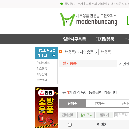
즐겨찾기 추가
|
고객
님의 거래점 안내 : 모든오피
학용품/디자인용품 >
학용품
필기용품
현대오피스
사인
청소용품
사무잡화
특판행사
총
1
개의 상품이 등록되어 있습니다.
이미지