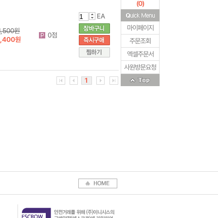
(
0
)
EA
마이페이지
1,500원
0점
1,400원
주문조회
엑셀주문서
사원방문요청
1