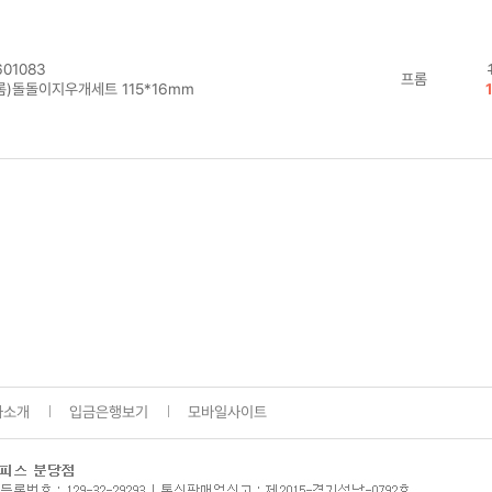
01083
프롬
롬)돌돌이지우개세트 115*16mm
사소개
입금은행보기
모바일사이트