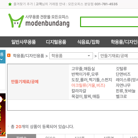
즐겨찾기 추가
|
고객
님의 거래점 안내 : 모든오피스 분당점
031-781-4535
학용품/디자인용품 >
학용품
>
만들기재료/공예
고무줄,매듭실
깃털류
반짝이가루,모루
단면비즈
도장,롤러,찍기틀,스펀지
레이스류(망사
만들기재료/공예
아크릴류(거울,비즈)
자연나무
칼라자갈
핀류,돗바늘
목걸이,팔찌,매듭
벨크로
총
20
개의 상품이 등록되어 있습니다.