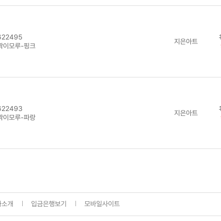
22495
지은아트
짝이모루-핑크
22493
지은아트
짝이모루-파랑
사소개
입금은행보기
모바일사이트