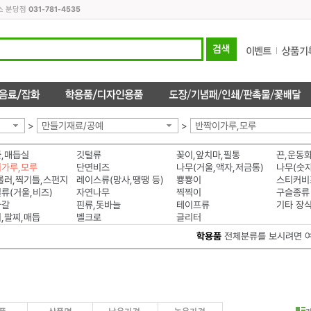
스 분당점
031-781-4535
>
만들기재료/공예
>
반짝이가루,모루
,매듭실
깃털류
꽂이,앞치마,필통
끈,운동
가루,모루
단면비즈
나무(거울,액자,저금통)
롤러,찍기틀,스펀지
레이스류(망사,땡땡 등)
뿅뿅이
스티커비
류(거울,비즈)
자연나무
찍찍이
구슬종류
자갈
핀류,돗바늘
테이프류
기타 장
,팔찌,매듭
벨크로
글리터
학용품
전체분류를 보시려면 