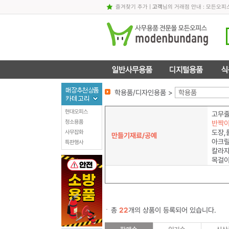
즐겨찾기 추가
|
고객
님의 거래점 안내 : 모든오피
학용품/디자인용품 >
학용품
현대오피스
고무줄
청소용품
반짝이
도장,
사무잡화
만들기재료/공예
아크릴
특판행사
칼라
목걸이
총
22
개의 상품이 등록되어 있습니다.