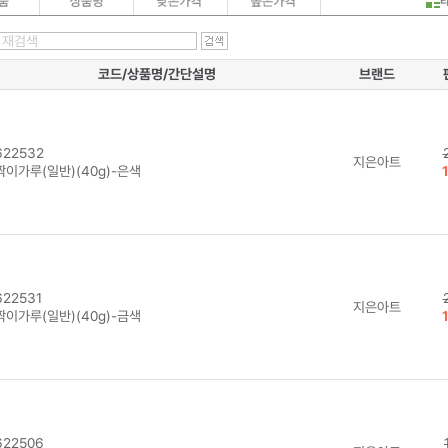
코드/상품명/간단설명
브랜드
22532
지은아트
짝이가루(일반)(40g)-은색
22531
지은아트
짝이가루(일반)(40g)-금색
22506