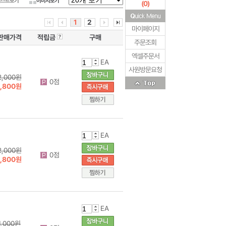
리스트보기
이미지보기
(
0
)
1
2
마이페이지
판매가격
적립금
구매
주문조회
엑셀주문서
EA
사원방문요청
2,000원
0점
1,800원
EA
2,000원
0점
1,800원
EA
1,000원