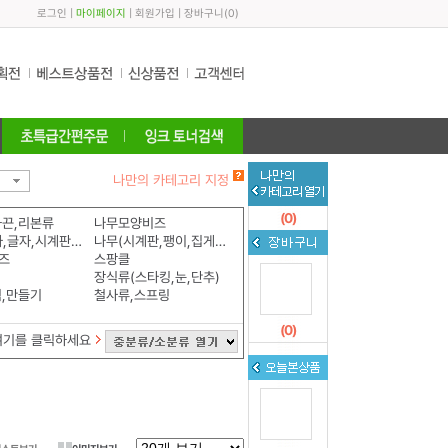
로그인
|
마이페이지
|
회원가입
|
장바구니
(
0
)
나만의 카테고리 지정
(
0
)
화끈,리본류
나무모양비즈
나무(숫자,글자,시계판,알파벳)
나무(시계판,팽이,집게,모형)
즈
스팡클
장식류(스타킹,눈,단추)
식,만들기
철사류,스프링
(
0
)
여기를 클릭하세요