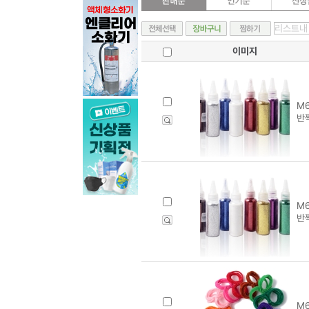
이미지
M6
반
M6
반
M6