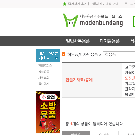
즐겨찾기 추가
|
고객
님의 거래점 안내 : 모든오피
학용품/디자인용품 >
학용품
현대오피스
고무줄
청소용품
반짝이
도장,
사무잡화
만들기재료/공예
아크릴
특판행사
칼라
목걸이
총
1
개의 상품이 등록되어 있습니다.