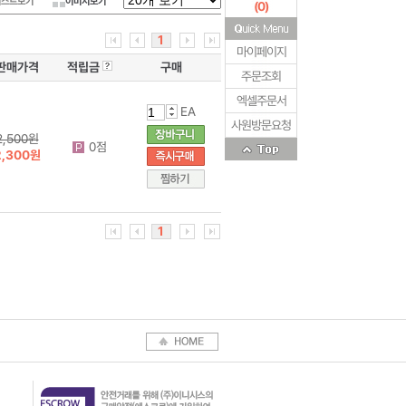
리스트보기
이미지보기
(
0
)
1
마이페이지
판매가격
적립금
구매
주문조회
엑셀주문서
EA
사원방문요청
2,500원
0점
2,300원
1