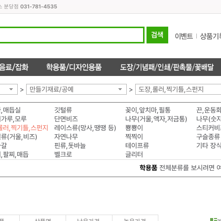
스 분당점
031-781-4535
>
만들기재료/공예
>
도장,롤러,찍기틀,스펀지
,매듭실
깃털류
꽂이,앞치마,필통
끈,운동
가루,모루
단면비즈
나무(거울,액자,저금통)
롤러,찍기틀,스펀지
레이스류(망사,땡땡 등)
뿅뿅이
스티커비
류(거울,비즈)
자연나무
찍찍이
구슬종류
자갈
핀류,돗바늘
테이프류
기타 장
,팔찌,매듭
벨크로
글리터
학용품
전체분류를 보시려면 