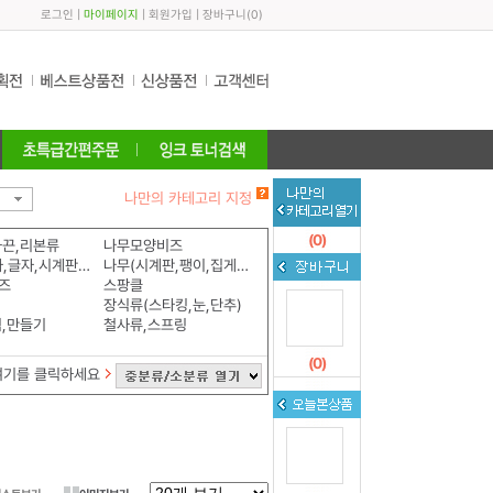
로그인
|
마이페이지
|
회원가입
|
장바구니
(
0
)
나만의 카테고리 지정
(
0
)
화끈,리본류
나무모양비즈
나무(숫자,글자,시계판,알파벳)
나무(시계판,팽이,집게,모형)
즈
스팡클
장식류(스타킹,눈,단추)
식,만들기
철사류,스프링
(
0
)
여기를 클릭하세요