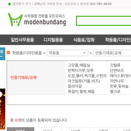
즐겨찾기 추가
|
고객
님의 거래점 안내 : 모든오피스 분당점
031-781-4535
학용품/디자인용품 >
학용품
>
만들기재료/공예
고무줄,매듭실
깃털류
반짝이가루,모루
단면비즈
도장,롤러,찍기틀,스펀지
레이스류(망사
만들기재료/공예
아크릴류(거울,비즈)
자연나무
칼라자갈
핀류,돗바늘
목걸이,팔찌,매듭
벨크로
총
0
개의 상품이 등록되어 있습니다.