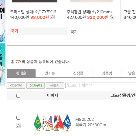
크리스탈 상패(소/17X5X16cm)
주석쟁반 상패(소/210mm)
고급 진
140,000원
98,000원
427,000원
320,000원
340,0
국기
국기
총
7
개의 상품이 등록되어 있습니다.
이미지
코드/상품명/
M905202
외국기 20*30Cm