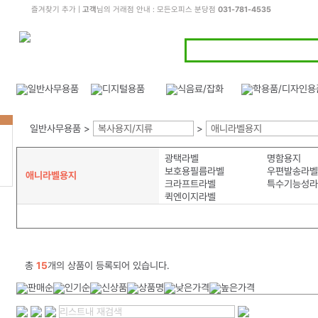
즐겨찾기 추가
|
고객
님의 거래점 안내 : 모든오피스 분당점
031-781-4535
일반사무용품 >
복사용지/지류
>
애니라벨용지
광택라벨
명함용지
보호용필름라벨
우편발송라벨
애니라벨용지
크라프트라벨
특수기능성라
퀵엔이지라벨
총
15
개의 상품이 등록되어 있습니다.