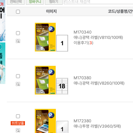
이미지
코드/상품명/
M170340
애니)광택 라벨(V8110/100매)
이용후기(
3
)
M170380
애니)광택 라벨(V8260/100매)
M172380
애니)투명 라벨(V3960/5매)