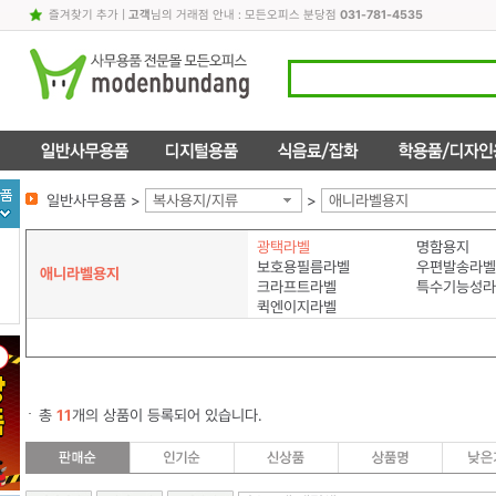
즐겨찾기 추가
|
고객
님의 거래점 안내 : 모든오피스 분당점
031-781-4535
일반사무용품 >
복사용지/지류
>
애니라벨용지
광택라벨
명함용지
보호용필름라벨
우편발송라벨
애니라벨용지
크라프트라벨
특수기능성라
퀵엔이지라벨
총
11
개의 상품이 등록되어 있습니다.