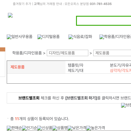
즐겨찾기 추가
|
고객
님의 거래점 안내 : 모든오피스 분당점
031-781-4535
학용품/디자인용품 >
디자인/제도용품
>
제도용품
템플릿/자
분도기/자유
제도용품
제도기/대
삼각자/각도
브랜드별조회
체크를 하신 후
[브랜드별조회 하기]
를 클릭하시면 브랜드
총
11
개의 상품이 등록되어 있습니다.