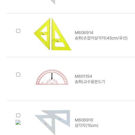
M606914
송화)손잡이삼각자(45cm/유선)
M601154
송화)교수용분도기
M606910
삼각자(15cm)