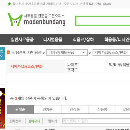
즐겨찾기 추가
|
고객
님의 거래점 안내 : 모든오피스 분당점
031-781-4535
학용품/디자인용품 >
디자인/제도용품
>
서예/유화/조소/판화
나이프
먹/벼루/먹물
서예/유화/조소/판화
조각도
총
3
개의 상품이 등록되어 있습니다.