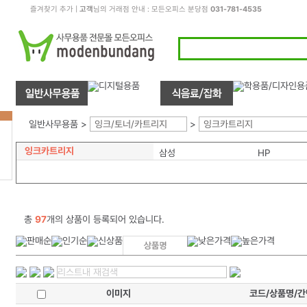
즐겨찾기 추가
|
고객
님의 거래점 안내 : 모든오피스 분당점
031-781-4535
일반사무용품 >
잉크/토너/카트리지
>
잉크카트리지
잉크카트리지
삼성
HP
총
97
개의 상품이 등록되어 있습니다.
이미지
코드/상품명/