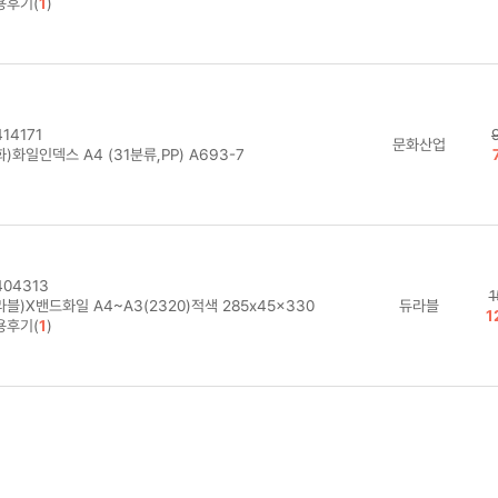
용후기(
1
)
14171
문화산업
)화일인덱스 A4 (31분류,PP) A693-7
04313
1
블)X밴드화일 A4~A3(2320)적색 285x45x330
듀라블
1
용후기(
1
)