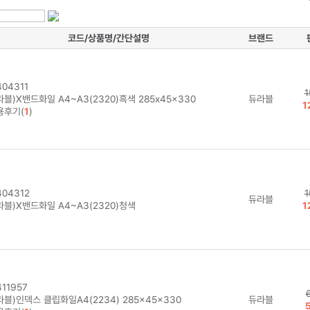
코드/상품명/간단설명
브랜드
04311
1
블)X밴드화일 A4~A3(2320)흑색 285x45x330
듀라블
1
용후기(
1
)
04312
1
듀라블
라블)X밴드화일 A4~A3(2320)청색
1
11957
블)인덱스 클립화일A4(2234) 285x45x330
듀라블