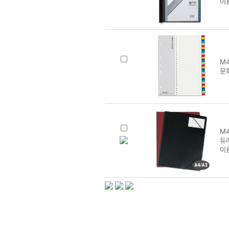
이
M4
문화
M4
듀라
이