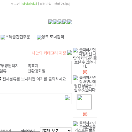
로그인
|
마이페이지
|
회원가입
|
장바구니
(
0
)
나만의 카테고리 지정
/투명원터치
흑표지
일류
친환경화일
(
0
)
류
전체분류를 보시려면 여기를 클릭하세요
(
0
)
리스트보기
이미지보기