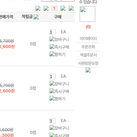
1
적립금
판매가격
구매
(
0
)
EA
마이페이지
5,700원
0점
2,600원
주문조회
엑셀주문서
사원방문요청
EA
5,700원
0점
2,600원
EA
6,600원
0점
5,300원