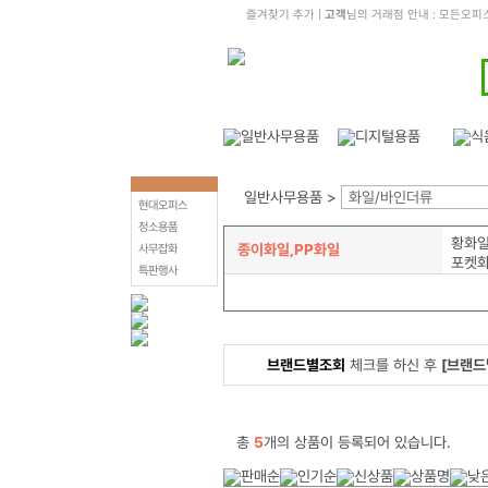
즐겨찾기 추가
|
고객
님의 거래점 안내 : 모든오피
일반사무용품 >
화일/바인더류
현대오피스
청소용품
황화일
종이화일,PP화일
사무잡화
포켓
특판행사
브랜드별조회
체크를 하신 후
[브랜드
총
5
개의 상품이 등록되어 있습니다.