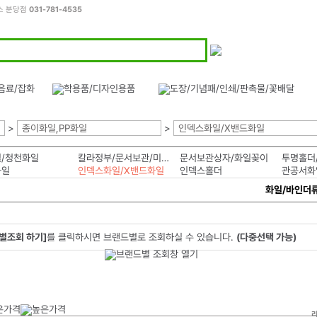
스 분당점
031-781-4535
>
종이화일,PP화일
>
인덱스화일/X밴드화일
/청천화일
칼라정부/문서보관/미색화일
문서보관상자/화일꽂이
투명홀더
화일
인덱스화일/X밴드화일
인덱스홀더
관공서화
화일/바인더
별조회 하기]
를 클릭하시면 브랜드별로 조회하실 수 있습니다.
(다중선택 가능)