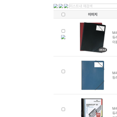
이미지
M4
듀라
이
M4
듀
M4
듀라