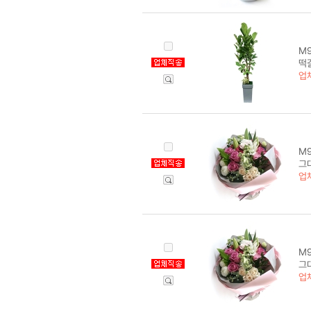
M9
떡
업
M9
그
업
M9
그
업