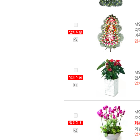
M9
축하
이
업
M9
안시
업
M9
호
화분
이
업