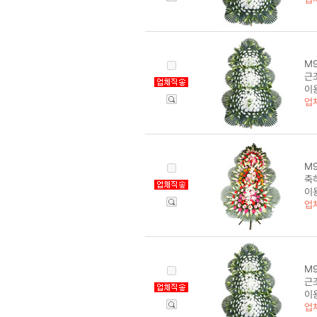
M9
근
이
업
M9
축하
이
업
M9
근조
이
업