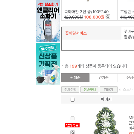
축하화환 3단 중/100*240
호접란 
120,000원
108,000원
110,40
꽃바
꽃배달서비스
웰빙/
총
199
개의 상품이 등록되어 있습니다.
이미지
M9
근조
이
업