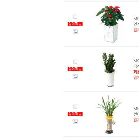
M9
안시
업
M9
금전
화분
업
M9
썬
업