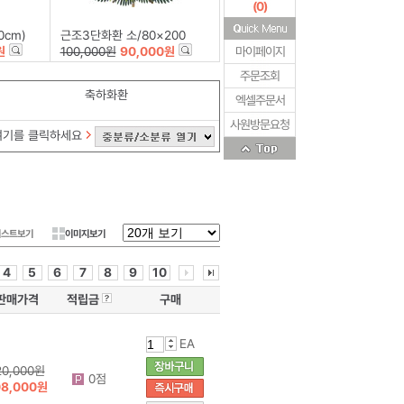
(
0
)
0cm)
근조3단화환 소/80×200
원
100,000원
90,000원
마이페이지
주문조회
축하화환
엑셀주문서
사원방문요청
여기를 클릭하세요
리스트보기
이미지보기
4
5
6
7
8
9
10
판매가격
적립금
구매
EA
20,000원
0점
08,000원