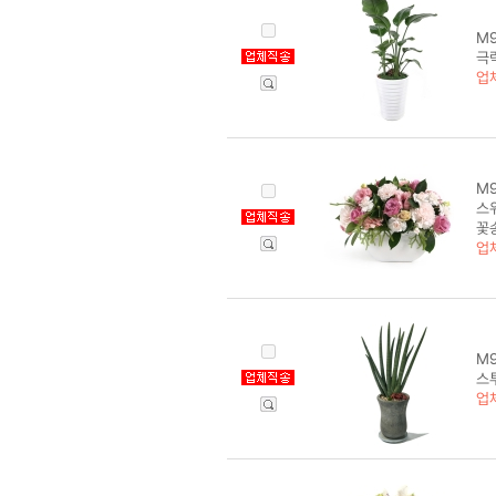
M
극락
업
M9
스
꽃
업
M9
스투
업