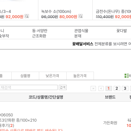
소/3~4
녹보수 소(100cm)
금전수(돈나무) 중(10
0원
92,000원
96,000원
80,000원
110,400원
92,000
구니
동·서양란
관엽식물
꽃다발
숯부작
근조화환
분재
꽃배달서비스
전체분류를 보시려면 
1
2
3
코드/상품명/간단설명
브랜드
06050
3단화환 중/100×210
1
가든화원
용후기(
2
)
1
체직송 상품으로 택배로 별도 배송됩니다.