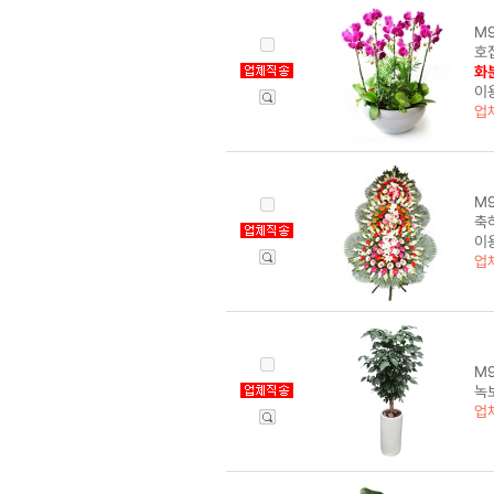
M9
호접
화분
이
업
M9
축하
이
업
M
녹보
업