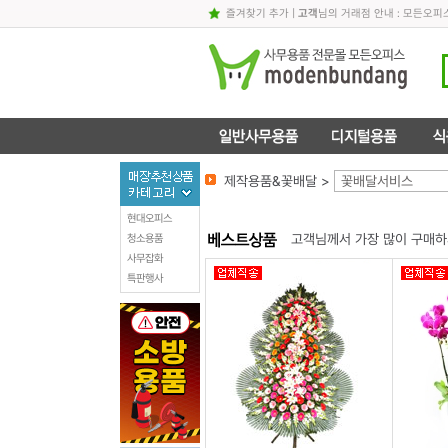
즐겨찾기 추가
|
고객
님의 거래점 안내 : 모든오피
제작용품&꽃배달 >
꽃배달서비스
현대오피스
고객님께서 가장 많이 구매하
청소용품
사무잡화
특판행사