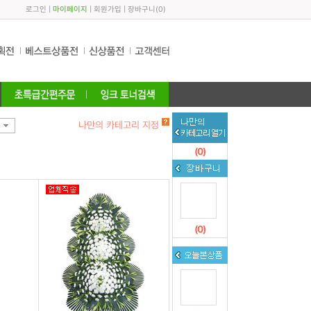
로그인
|
마이페이지
|
회원가입
|
장바구니
(
0
)
나만의 카테고리 지정
(
0
)
(
0
)