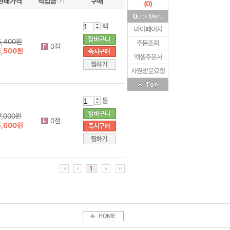
판매가격
적립금
구매
(
0
)
팩
마이페이지
5,400원
주문조회
0점
4,500원
엑셀주문서
사원방문요청
통
7,000원
0점
5,600원
1