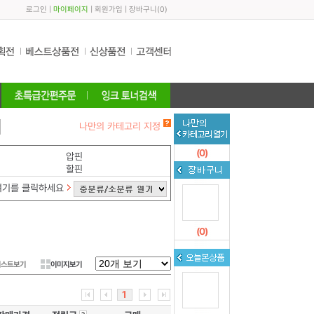
로그인
|
마이페이지
|
회원가입
|
장바구니
(
0
)
나만의 카테고리 지정
(
0
)
압핀
할핀
여기를 클릭하세요
(
0
)
리스트보기
이미지보기
1