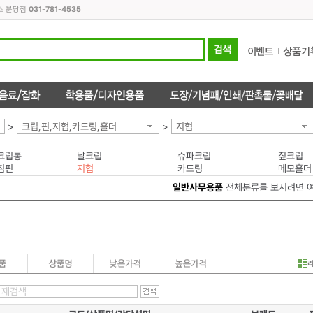
스 분당점
031-781-4535
>
크립,핀,지협,카드링,홀더
>
지협
크립통
날크립
슈파크립
짚크립
침핀
지협
카드링
메모홀더
일반사무용품
전체분류를 보시려면 