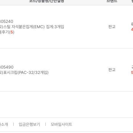
코드/상품명/간단설명
브랜드
05240
교)스틸 자석붙은집게(EMC) 집게:3개입
판교
용후기(
5
)
05490
판교
)표시크립(PAC-32/32개입)
사소개
입금은행보기
모바일사이트