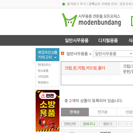
즐겨찾기 추가
|
고객
님의 거래점 안내 : 모든오피
일반사무용품 >
일반사무용품
현대오피스
크립/
크립,핀,지협,카드링,홀더
청소용품
옷핀/
사무잡화
특판행사
총
2
개의 상품이 등록되어 있습니다.