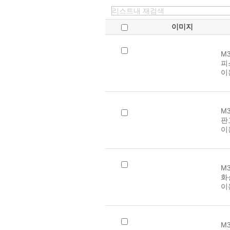
이미지
M3
피
이
M3
판
이
M3
화
이
M3