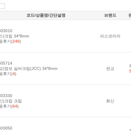
코드/상품명/간단설명
브랜드
03010
스)크립 34*8mm
피스코리아
용후기(
240
)
05714
교)점보 실버크립(JCC) 34*8mm
판교
용후기(
4
)
03330
신)크립 크립
화신
용후기(
64
)
03050