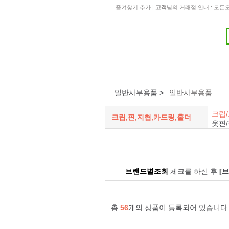
즐겨찾기 추가
|
고객
님의 거래점 안내 : 모
일반사무용품 >
일반사무용품
크립
크립,핀,지협,카드링,홀더
옷핀
브랜드별조회
체크를 하신 후
[
총
56
개의 상품이 등록되어 있습니다