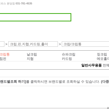
든오피스 분당점
031-781-4535
>
크립,핀,지협,카드링,홀더
>
크립/크립통
/크립통
날크립
슈파크립
짚크립
/침핀
지협
카드링
메모홀
일반사무용품
전체
브랜드별조회 하기]
를 클릭하시면 브랜드별로 조회하실 수 있습니다.
(다중
.