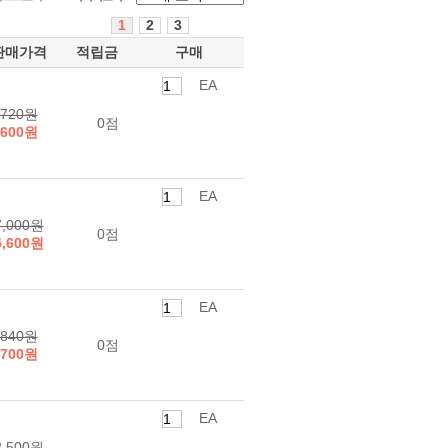
1
2
3
판매가격
적립금
구매
EA
720원
0점
600원
EA
7,000원
0점
5,600원
EA
840원
0점
700원
EA
2,500원