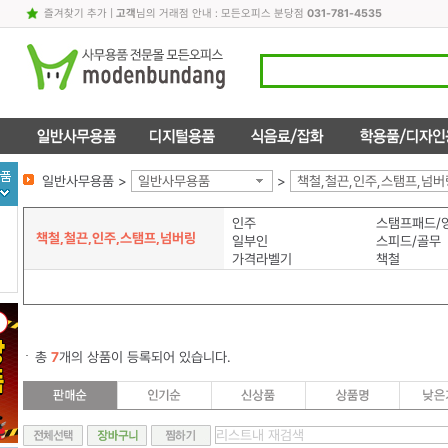
즐겨찾기 추가
|
고객
님의 거래점 안내 : 모든오피스 분당점
031-781-4535
일반사무용품 >
일반사무용품
>
책철,철끈,인주,스탬프,넘버
인주
스탬프패드/
책철,철끈,인주,스탬프,넘버링
일부인
스피드/골무
가격라벨기
책철
총
7
개의 상품이 등록되어 있습니다.