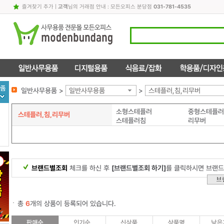
즐겨찾기 추가
|
고객
님의 거래점 안내 : 모든오피스 분당점
031-781-4535
일반사무용품 >
일반사무용품
>
스테플러,침,리무버
소형스테플러
중형스테플러
스테플러,침,리무버
스테플러침
리무버
브랜드별조회
체크를 하신 후
[브랜드별조회 하기]
를 클릭하시면 브랜드
총
6
개의 상품이 등록되어 있습니다.