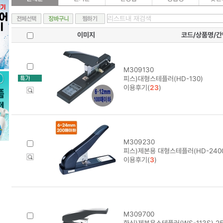
이미지
코드/상품명/
M309130
피스)대형스테플러(HD-130)
이용후기(
23
)
M309230
피스)제본용 대형스테플러(HD-2400
이용후기(
3
)
M309700
화신)제본용스테플러(WS-113S) 25