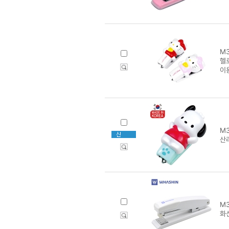
M3
헬
이
M3
산
M3
화