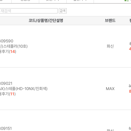
코드/상품명/간단설명
브랜드
09590
신)스테플러(10호)
화신
용후기(
14
)
09021
1
X)스테플(HD-10NX/진회색)
MAX
용후기(
11
)
09151
1
화신