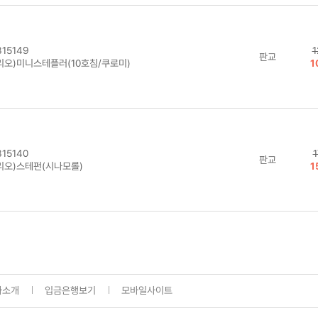
15149
1
판교
리오)미니스테플러(10호침/쿠로미)
1
15140
1
판교
리오)스테펀(시나모롤)
1
사소개
입금은행보기
모바일사이트