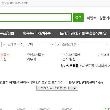
스 분당점
031-781-4535
>
스테플러,침,리무버
>
소형스테플러
스테플러
중형스테플러
대형스테플러
이지스테
플러침
리무버
건탁카/침
일반사무용품
전체분류를 보시려면 
별조회 하기]
를 클릭하시면 브랜드별로 조회하실 수 있습니다.
(다중선택 가능)