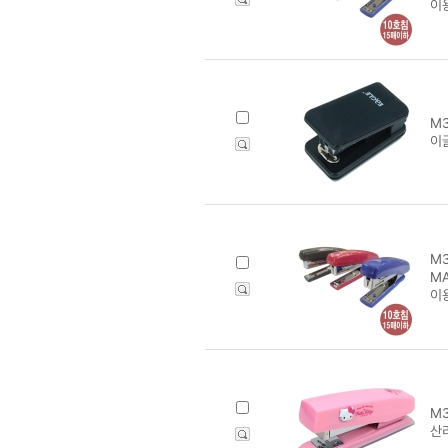
이
M3
이글
M3
MA
이
M3
산