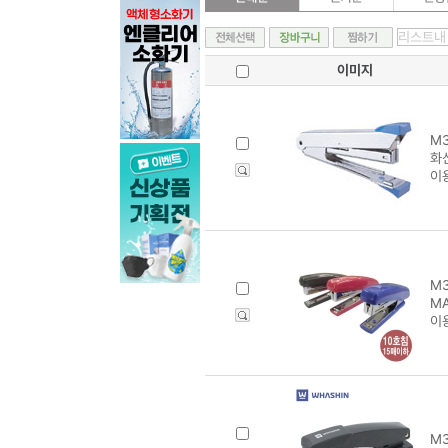
이미지
M3
화
이
M3
MA
이
M3