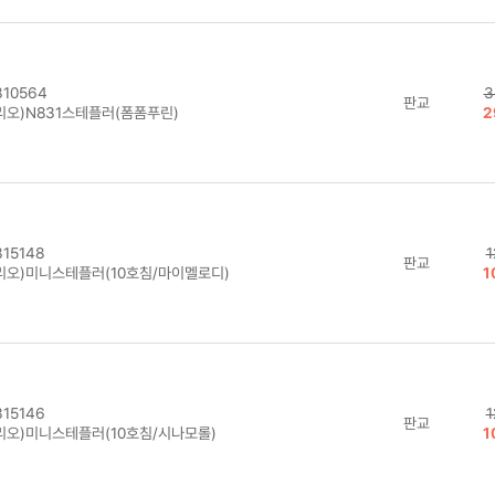
10564
3
판교
리오)N831스테플러(폼폼푸린)
2
15148
1
판교
리오)미니스테플러(10호침/마이멜로디)
1
15146
1
판교
리오)미니스테플러(10호침/시나모롤)
1