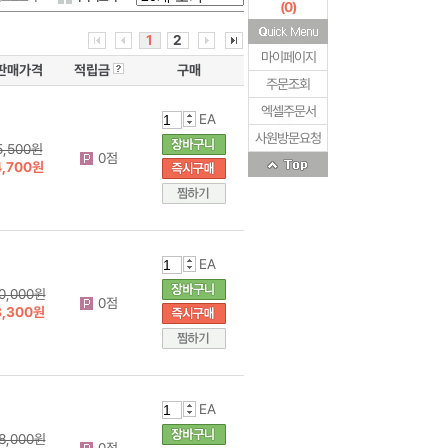
(
0
)
1
2
마이페이지
판매가격
적립금
구매
주문조회
엑셀주문서
EA
사원방문요청
5,500원
0점
4,700원
EA
0,000원
0점
8,300원
EA
8,000원
0점