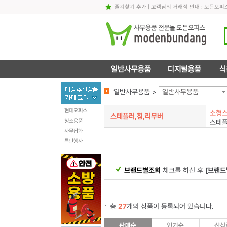
즐겨찾기 추가
|
고객
님의 거래점 안내 : 모든오피
일반사무용품 >
일반사무용품
현대오피스
소형
스테플러,침,리무버
청소용품
스테
사무잡화
특판행사
브랜드별조회
체크를 하신 후
[브랜드
총
27
개의 상품이 등록되어 있습니다.