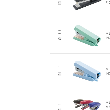
화
M3
IN
M3
IN
M3
MA