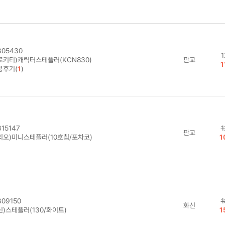
05430
1
로키티)캐릭터스테플러(KCN830)
판교
1
용후기(
1
)
15147
1
판교
리오)미니스테플러(10호침/포차코)
1
09150
1
화신
신)스테플러(130/화이트)
1