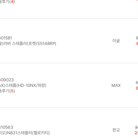
용후기(
4
)
01581
이글
)러버 스테플러(포켓/S5148RP)
09023
1
X)스테플(HD-10NX/파랑)
MAX
용후기(
5
)
10563
3
판교
리오)N831스테플러(헬로키티)
2