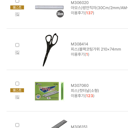
M306020
아모스)방안직자(30Cm/2mm/AM-
이용후기(
137
)
M308414
피스)블랙코팅가위 210×74mm
이용후기(
1
)
M307060
피스)컷터날(소형)
이용후기(
123
)
M306151