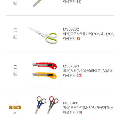
이용후기(
11
)
M308262
화신)투톤사무용가위(705/대) (705
이용후기(
8
)
M307090
피스)컷터(N302/슬라이드) B38 X 
이용후기(
23
)
M308100
피스)투루가위(M-508) 투루가위(M-
이용후기(
76
)