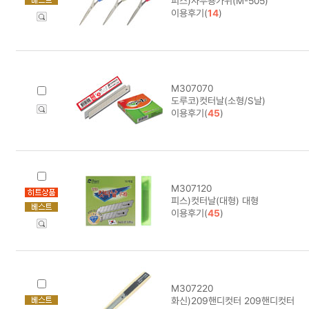
피스)사무용가위(M-505)
이용후기(
14
)
M307070
도루코)컷터날(소형/S날)
이용후기(
45
)
M307120
피스)컷터날(대형) 대형
이용후기(
45
)
M307220
화신)209핸디컷터 209핸디컷터