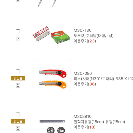
M307130
도루코)컷터날(대형/L날)
이용후기(
23
)
M307080
피스)컷터(N301/로터리) B35 X L1
이용후기(
36
)
M308910
철직자유광(15cm) 유광(15cm)
이용후기(
18
)