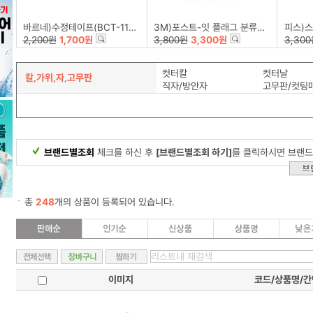
바르네)수정테이프(BCT-1158)
3M)포스트-잇 플래그 분류용(필름/683-5KP/44*12mm)
피스)스
2,200원
1,700원
3,800원
3,300원
3,30
컷터칼
컷터날
칼,가위,자,고무판
직자/방안자
고무판/컷팅
브랜드별조회
체크를 하신 후
[브랜드별조회 하기]
를 클릭하시면 브랜드
총
248
개의 상품이 등록되어 있습니다.
이미지
코드/상품명/