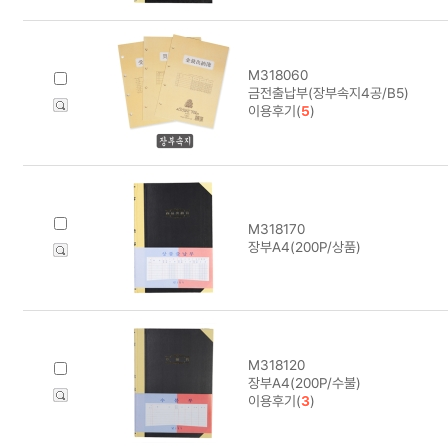
M318060
금전출납부(장부속지4공/B5)
이용후기(
5
)
M318170
장부A4(200P/상품)
M318120
장부A4(200P/수불)
이용후기(
3
)