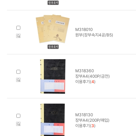
M318010
원부(장부속지4공/B5)
M318360
장부A4(400P/금전)
이용후기(
4
)
M318130
장부A4(200P/매입)
이용후기(
3
)