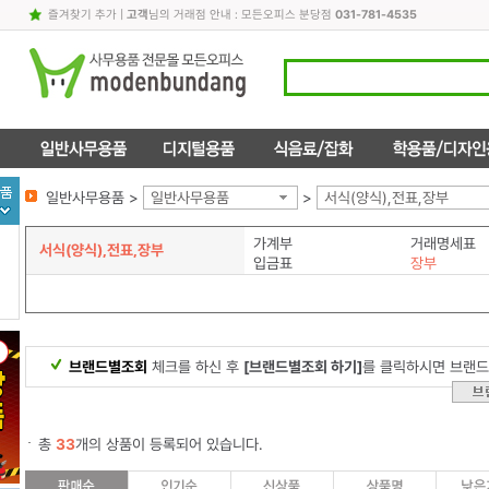
즐겨찾기 추가
|
고객
님의 거래점 안내 : 모든오피스 분당점
031-781-4535
일반사무용품 >
일반사무용품
>
서식(양식),전표,장부
가계부
거래명세표
서식(양식),전표,장부
입금표
장부
브랜드별조회
체크를 하신 후
[브랜드별조회 하기]
를 클릭하시면 브랜드
총
33
개의 상품이 등록되어 있습니다.