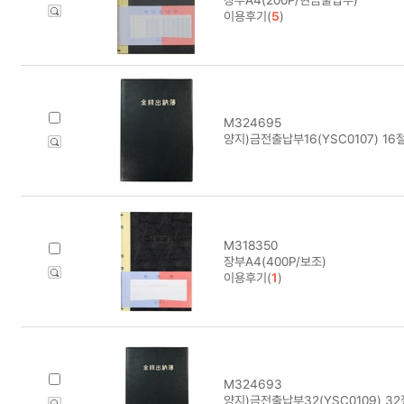
이용후기(
5
)
M324695
양지)금전출납부16(YSC0107) 16절(
M318350
장부A4(400P/보조)
이용후기(
1
)
M324693
양지)금전출납부32(YSC0109) 32절