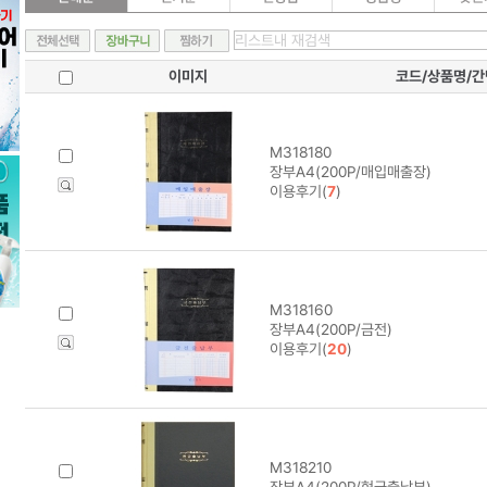
이미지
코드/상품명/
M318180
장부A4(200P/매입매출장)
이용후기(
7
)
M318160
장부A4(200P/금전)
이용후기(
20
)
M318210
장부A4(200P/현금출납부)