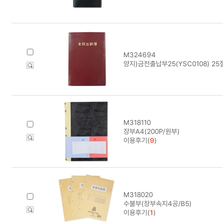
M324694
양지)금전출납부25(YSC0108) 25절
M318110
장부A4(200P/원부)
이용후기(
9
)
M318020
수불부(장부속지4공/B5)
이용후기(
1
)