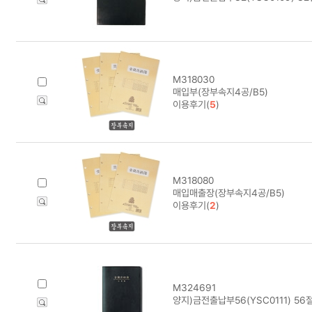
M318030
매입부(장부속지4공/B5)
이용후기(
5
)
M318080
매입매출장(장부속지4공/B5)
이용후기(
2
)
M324691
양지)금전출납부56(YSC0111) 56절