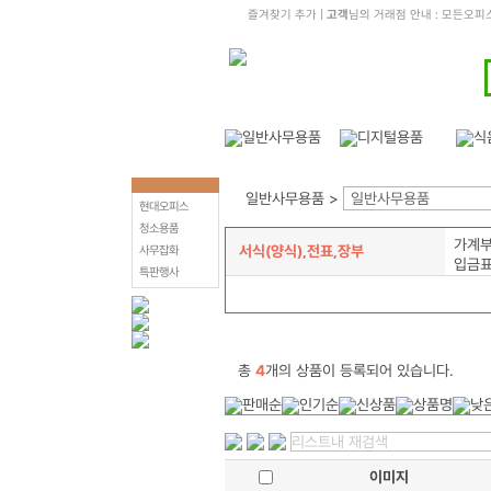
즐겨찾기 추가
|
고객
님의 거래점 안내 : 모든오피
일반사무용품 >
일반사무용품
현대오피스
청소용품
가계
서식(양식),전표,장부
사무잡화
입금
특판행사
총
4
개의 상품이 등록되어 있습니다.
이미지