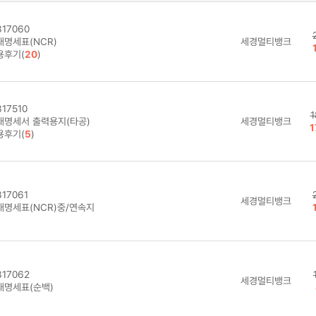
17060
래명세표(NCR)
세경멀티뱅크
용후기(
20
)
17510
1
래명세서 출력용지(타공)
세경멀티뱅크
1
용후기(
5
)
17061
세경멀티뱅크
래명세표(NCR)중/연속지
17062
세경멀티뱅크
래명세표(순백)