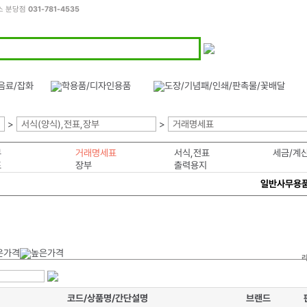
스 분당점
031-781-4535
>
서식(양식),전표,장부
>
거래명세표
부
거래명세표
서식,전표
세금/계
표
장부
출력용지
일반사무용
코드/상품명/간단설명
브랜드