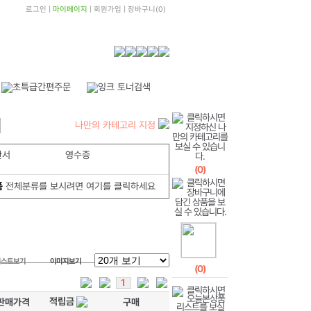
로그인
|
마이페이지
|
회원가입
|
장바구니
(
0
)
나만의 카테고리 지정
산서
영수증
(
0
)
품
전체분류를 보시려면 여기를 클릭하세요
리스트보기
이미지보기
(
0
)
1
적립금
판매가격
구매