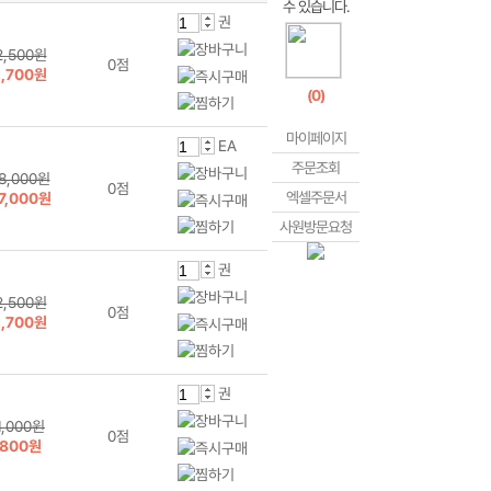
권
2,500원
0점
1,700원
(
0
)
마이페이지
EA
주문조회
8,000원
0점
엑셀주문서
7,000원
사원방문요청
권
2,500원
0점
1,700원
권
1,000원
0점
800원