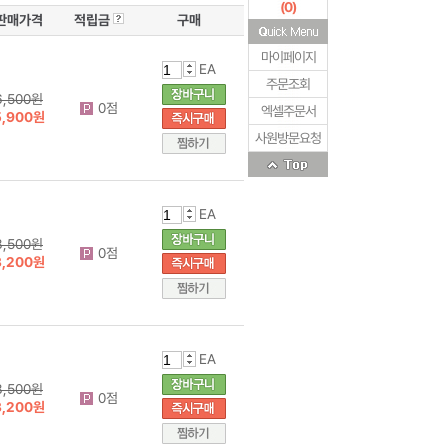
(
0
)
판매가격
적립금
구매
마이페이지
EA
주문조회
6,500원
0점
엑셀주문서
5,900원
사원방문요청
EA
3,500원
0점
3,200원
EA
3,500원
0점
3,200원