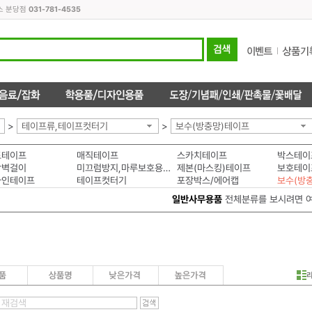
스 분당점
031-781-4535
>
테이프류,테이프컷터기
>
보수(방충망)테이프
도테이프
매직테이프
스카치테이프
박스테이
착벽걸이
미끄럼방지,마루보호용패드
제본(마스킹)테이프
보호테이
라인테이프
테이프컷터기
포장박스/에어캡
보수(방
일반사무용품
전체분류를 보시려면 