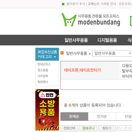
즐겨찾기 추가
|
고객
님의 거래점 안내 : 모든오피
일반사무용품 >
일반사무용품
현대오피스
다용
테이프류,테이프컷터기
청소용품
탈부
바닥
사무잡화
특판행사
총
6
개의 상품이 등록되어 있습니다.