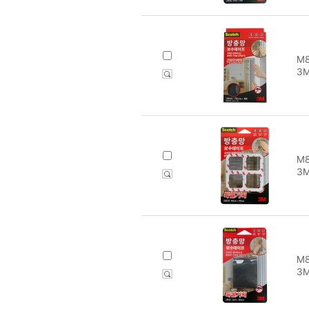
M8
3
M8
3M
M8
3