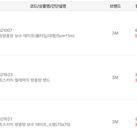
코드/상품명/간단설명
브랜드
21007
3M
M)방충망 보수 테이프(롤타입/대형/5cm*1m)
21623
3M
M)스카치 벌레막이 방충망 밴드
21621
3M
)스카치 방충망 보수 테이프_소형(70x70)