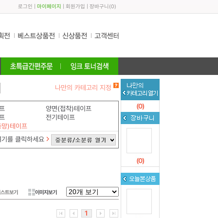
로그인
|
마이페이지
|
회원가입
|
장바구니
(
0
)
나만의 카테고리 지정
(
0
)
프
양면(접착)테이프
프
전기테이프
충망)테이프
여기를 클릭하세요
(
0
)
리스트보기
이미지보기
1