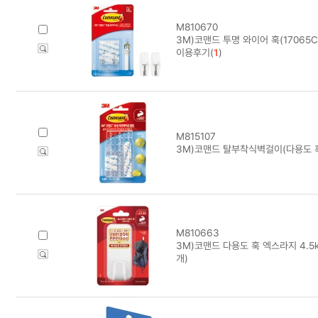
M810670
3M)코맨드 투명 와이어 훅(17065C
이용후기(
1
)
M815107
3M)코맨드 탈부착식벽걸이(다용도 훅/
M810663
3M)코맨드 다용도 훅 엑스라지 4.5k
개)