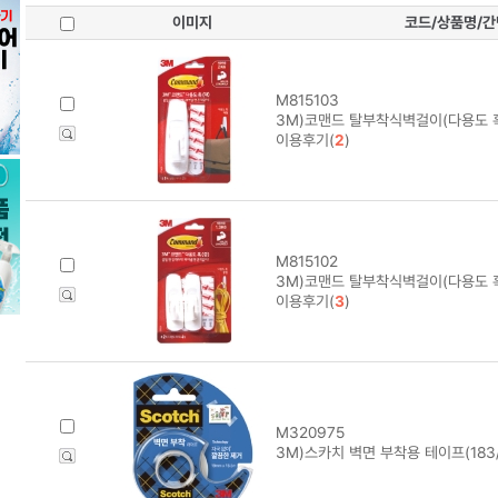
이미지
코드/상품명/
M815103
3M)코맨드 탈부착식벽걸이(다용도 훅/
이용후기(
2
)
M815102
3M)코맨드 탈부착식벽걸이(다용도 훅/
이용후기(
3
)
M320975
3M)스카치 벽면 부착용 테이프(183/