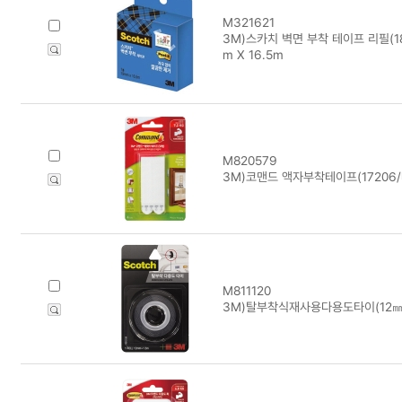
M321621
3M)스카치 벽면 부착 테이프 리필(18
m X 16.5m
M820579
3M)코맨드 액자부착테이프(17206/
M811120
3M)탈부착식재사용다용도타이(12㎜×