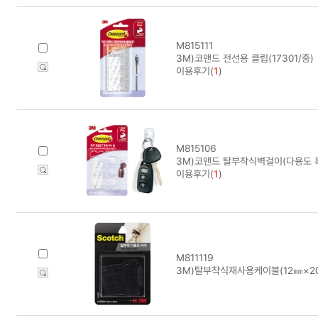
M815111
3M)코맨드 전선용 클립(17301/중)
이용후기(
1
)
M815106
3M)코맨드 탈부착식벽걸이(다용도 훅/
이용후기(
1
)
M811119
3M)탈부착식재사용케이블(12㎜×20