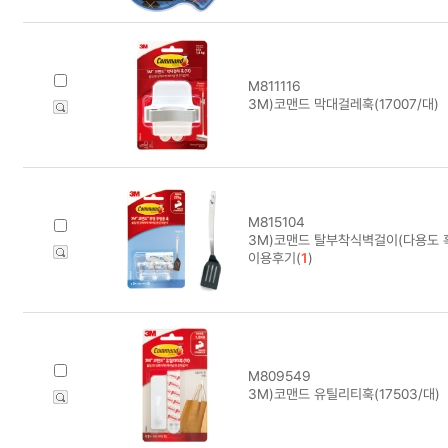
M811116
3M)코맨드 막대걸레훅(17007/대)
M815104
3M)코맨드 탈부착식벽걸이(다용도 훅/
이용후기(
1
)
M809549
3M)코맨드 유틸리티훅(17503/대)