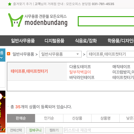
즐겨찾기 추가
|
고객
님의 거래점 안내 : 모든오피스 분당점
031-781-4535
일반사무용품 >
일반사무용품
>
테이프류,테이프컷터기
다용도테이프
매직테이프
테이프류,테이프컷터기
탈부착벽걸이
바닥라인테이프
테이프컷터기
총
35
개의 상품이 등록되어 있습니다.