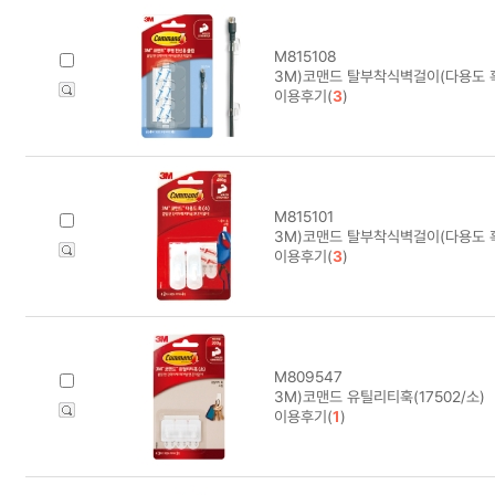
M815108
3M)코맨드 탈부착식벽걸이(다용도 훅/
이용후기(
3
)
M815101
3M)코맨드 탈부착식벽걸이(다용도 훅/
이용후기(
3
)
M809547
3M)코맨드 유틸리티훅(17502/소)
이용후기(
1
)