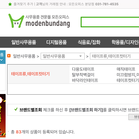
즐겨찾기 추가
|
고객
님의 거래점 안내 : 모든오피스 분당점
031-781-4535
일반사무용품 >
일반사무용품
>
테이프류,테이프컷터기
다용도테이프
매직테이프
테이프류,테이프컷터기
탈부착벽걸이
바닥라인테이프
테이프컷터기
브랜드별조회
체크를 하신 후
[브랜드별조회 하기]
를 클릭하시면 브랜드
총
83
개의 상품이 등록되어 있습니다.