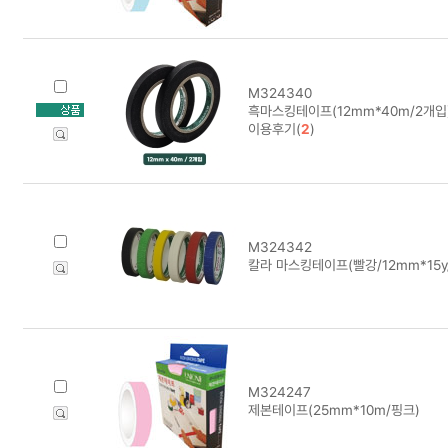
M324340
흑마스킹테이프(12mm*40m/2개입
이용후기(
2
)
M324342
칼라 마스킹테이프(빨강/12mm*15y
M324247
제본테이프(25mm*10m/핑크)