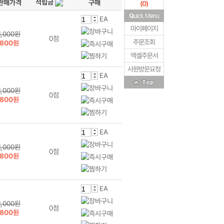
적립금
판매가격
구매
(
0
)
EA
마이페이지
1,000원
0점
주문조회
800원
엑셀주문서
사원방문요청
EA
1,000원
0점
800원
EA
1,000원
0점
800원
EA
1,000원
0점
800원