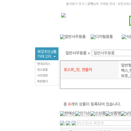
즐겨찾기 추가
|
고객
님의 거래점 안내 : 모든오피
일반사무용품 >
일반사무용품
현대오피스
일반형
포스트_잇, 견출지
청소용품
보호_
사무잡화
특판행사
총
6
개의 상품이 등록되어 있습니다.