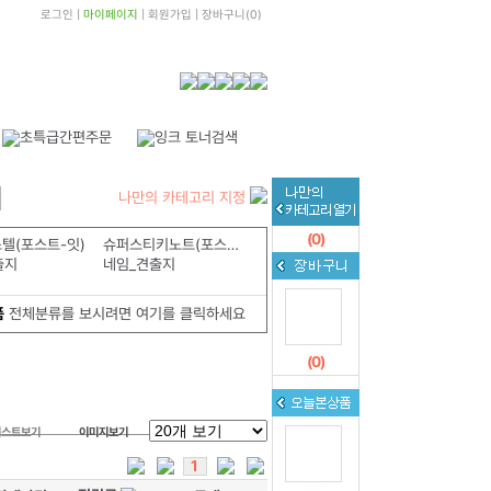
로그인
|
마이페이지
|
회원가입
|
장바구니
(
0
)
나만의 카테고리 지정
(
0
)
텔(포스트-잇)
슈퍼스티키노트(포스트-잇)
출지
네임_견출지
품
전체분류를 보시려면 여기를 클릭하세요
(
0
)
리스트보기
이미지보기
1