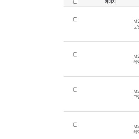
이미지
M3
눈알
M3
케
M3
그림
M3
케