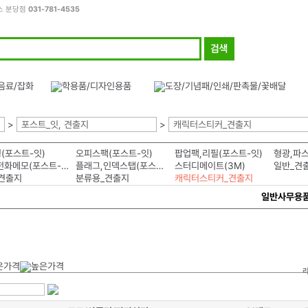
스 분당점
031-781-4535
>
포스트_잇, 견출지
>
캐릭터스티커_견출지
(포스트-잇)
오피스팩(포스트-잇)
팝업팩,리필(포스트-잇)
형광,파스
팩스,전화메모(포스트-잇)
플래그,인덱스탭(포스트-잇)
스터디메이트(3M)
일반_견
견출지
분류용_견출지
캐릭터스티커_견출지
일반사무용