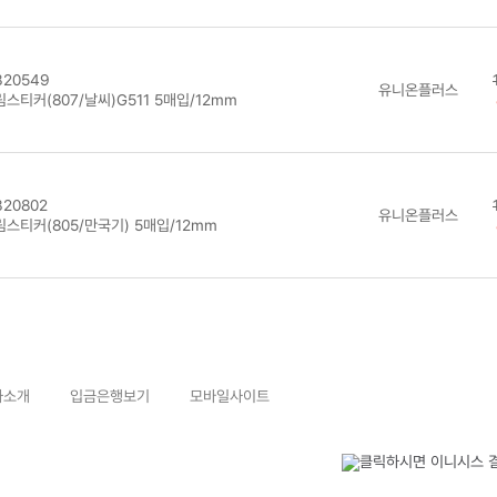
20549
유니온플러스
스티커(807/날씨)G511 5매입/12mm
20802
유니온플러스
림스티커(805/만국기) 5매입/12mm
사소개
입금은행보기
모바일사이트