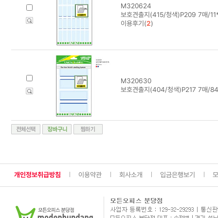
M320624
보호견출지(415/청색)P209 7매/11
이용후기(
2
)
M320630
보호견출지(404/청색)P217 7매/8
개인정보취급방침
이용약관
회사소개
입금은행보기