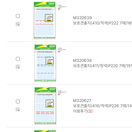
M320639
보호견출지(410/적색)P222 7매/1
M320636
보호견출지(411/청색)P220 7매/15
M320627
보호견출지(416/적색)P226 7매/1
이용후기(
2
)