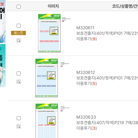
이미지
코드/상품명/
M320611
보호견출지(401/적색)P101 7매/23
이용후기(
9
)
M320612
보호견출지(401/청색)P101 7매/23
이용후기(
5
)
M320633
보호견출지(407/적색)P219 7매/2
이용후기(
3
)