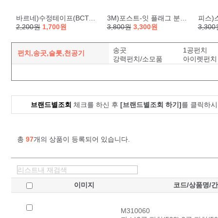
바르네)수정테이프(BCT-1158)
3M)포스트-잇 플래그 분류용(필름/683-5KP/44*12mm)
피스)
2,200원
1,700원
3,800원
3,300원
3,30
송곳
1공펀치
펀치,송곳,슬롯,천공기
강력펀치/소모품
아이렛펀치
브랜드별조회
체크를 하신 후
[브랜드별조회 하기]
를 클릭하시
총
97
개의 상품이 등록되어 있습니다.
이미지
코드/상품명/
M310060