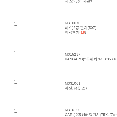
피스)2공이지펀치
M310070
피스)2공 펀치(507)
이용후기(
18
)
M315237
KANGARO)2공펀치 145X85X1
M331001
화신)송곳(소)
M310160
CARL)2공센터링펀치(75XL/7c