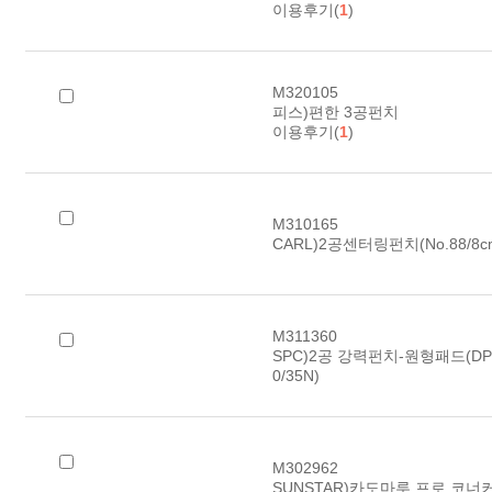
이용후기(
1
)
M320105
피스)편한 3공펀치
이용후기(
1
)
M310165
CARL)2공센터링펀치(No.88/8c
M311360
SPC)2공 강력펀치-원형패드(DP-20
0/35N)
M302962
SUNSTAR)카도마루 프로 코너커터