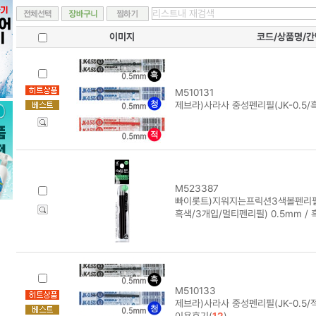
이미지
코드/상품명/
M510131
제브라)사라사 중성펜리필(JK-0.5/흑
M523387
빠이롯트)지워지는프릭션3색볼펜리필(0
흑색/3개입/멀티펜리필) 0.5mm / 
M510133
제브라)사라사 중성펜리필(JK-0.5/적) 
이용후기(
12
)