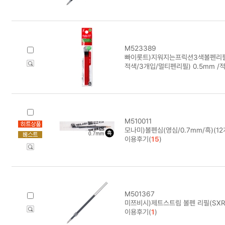
M523389
빠이롯트)지워지는프릭션3색볼펜리필(0
적색/3개입/멀티펜리필) 0.5mm /적
M510011
모나미)볼펜심(영심/0.7mm/흑)(12
이용후기(
15
)
M501367
미쯔비시)제트스트림 볼펜 리필(SXR-5
이용후기(
1
)