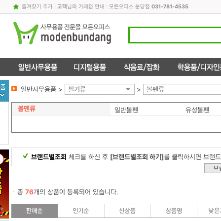
즐겨찾기 추가
|
고객
님의 거래점 안내 : 모든오피스 분당점
031-781-4535
일반사무용품 >
필기류
>
볼펜류
볼펜류
일반볼펜
유성볼펜
브랜드별조회
체크를 하신 후
[브랜드별조회 하기]
를 클릭하시면 브랜드
총
76
개의 상품이 등록되어 있습니다.