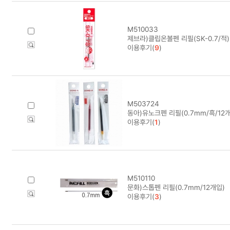
M510033
제브라)클립온볼펜 리필(SK-0.7/적)
이용후기(
9
)
M503724
동아)유노크펜 리필(0.7mm/흑/12
이용후기(
1
)
M510110
문화)스톱펜 리필(0.7mm/12개입)
이용후기(
3
)