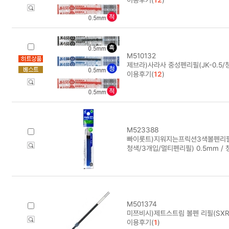
M510132
제브라)사라사 중성펜리필(JK-0.5/청
이용후기(
12
)
M523388
빠이롯트)지워지는프릭션3색볼펜리필(0
청색/3개입/멀티펜리필) 0.5mm / 
M501374
미쯔비시)제트스트림 볼펜 리필(SXR-7
이용후기(
1
)