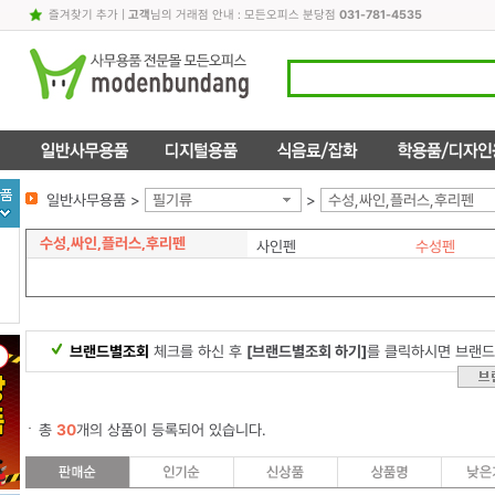
즐겨찾기 추가
|
고객
님의 거래점 안내 : 모든오피스 분당점
031-781-4535
일반사무용품 >
필기류
>
수성,싸인,플러스,후리펜
수성,싸인,플러스,후리펜
사인펜
수성펜
브랜드별조회
체크를 하신 후
[브랜드별조회 하기]
를 클릭하시면 브랜드
총
30
개의 상품이 등록되어 있습니다.