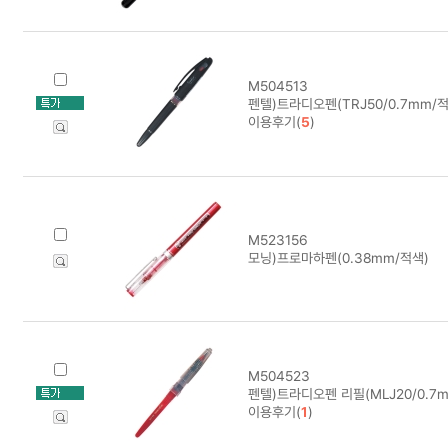
M504513
펜텔)트라디오펜(TRJ50/0.7mm/적)
이용후기(
5
)
M523156
모닝)프로마하펜(0.38mm/적색)
M504523
펜텔)트라디오펜 리필(MLJ20/0.7mm
이용후기(
1
)