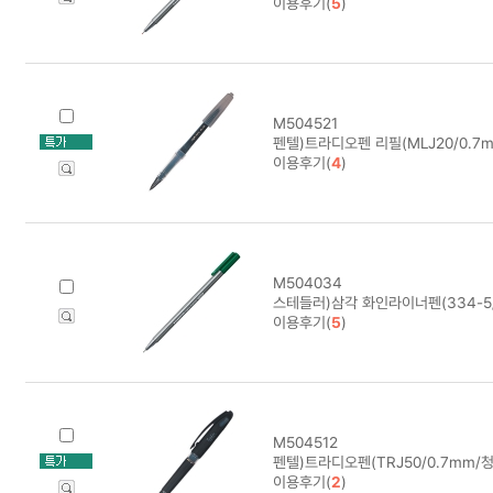
이용후기(
5
)
M504521
펜텔)트라디오펜 리필(MLJ20/0.7m
이용후기(
4
)
M504034
스테들러)삼각 화인라이너펜(334-5/
이용후기(
5
)
M504512
펜텔)트라디오펜(TRJ50/0.7mm/청)
이용후기(
2
)