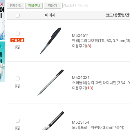
이미지
코드/상품명/
M504511
펜텔)트라디오펜(TRJ50/0.7mm/흑)
이용후기(
8
)
M504031
스테들러)삼각 화인라이너펜(334-9/
이용후기(
13
)
M523154
모닝)프로마하펜(0.38mm/흑색)