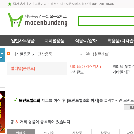
즐겨찾기 추가
|
고객
님의 거래점 안내 : 모든오피스 분당점
031-781-4535
디지털용품 >
전산용품
>
멀티탭(콘센트)
멀티탭(개별스위치)
멀티탭(통합
멀티탭(콘센트)
파워큐브
기타멀티탭
브랜드별조회
체크를 하신 후
[브랜드별조회 하기]
를 클릭하시면 브랜드
총
31
개의 상품이 등록되어 있습니다.