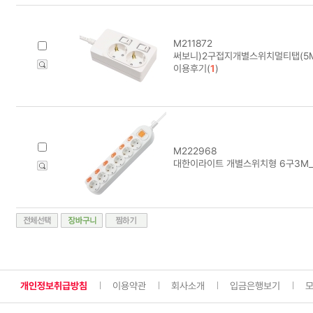
M211872
써보니)2구접지개별스위치멀티탭(5M/
이용후기(
1
)
M222968
대한이라이트 개별스위치형 6구3M_
개인정보취급방침
이용약관
회사소개
입금은행보기