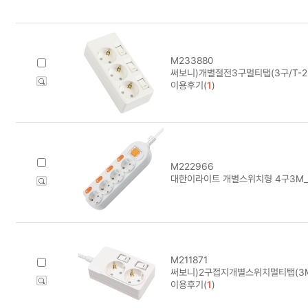
M233880
써보니)개별절전3구멀티탭(3구/T-23
이용후기(
1
)
M222966
대한이라이트 개별스위치형 4구3M_
M211871
써보니)2구접지개별스위치멀티탭(3M/
이용후기(
1
)