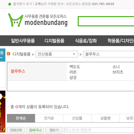
즐겨찾기 추가
|
고객
님의 거래점 안내 : 모든오피스 분당점
031-781-4535
디지털용품 >
전산용품
>
블루투스
맥도도
소니
블루투스
라온
브리츠
삼성
총
0
개의 상품이 등록되어 있습니다.