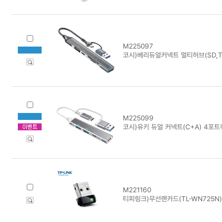
M225097
코시)베리듀얼커넥트 멀티허브(SD,TF
M225099
코시)유키 듀얼 커넥트(C+A) 4포트
M221160
티피링크)무선랜카드(TL-WN725N)