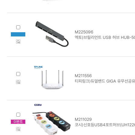
M225096
엑토)브릴리언트 USB 허브 HUB-5
M211556
티피링크)듀얼밴드 GIGA 유무선공유기(
M211029
코시)신호등USB4포트허브(UH122