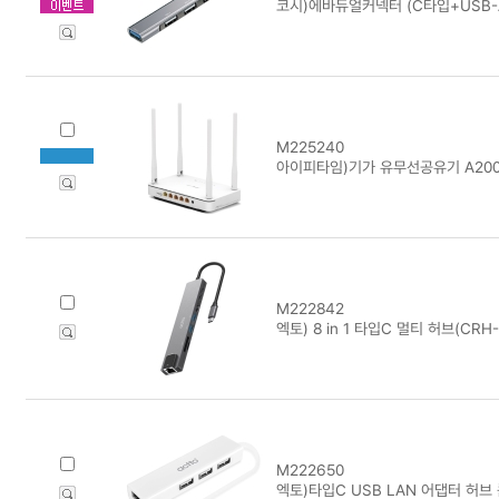
코시)에바듀얼커넥터 (C타입+USB-A
M225240
아이피타임)기가 유무선공유기 A200
M222842
엑토) 8 in 1 타입C 멀티 허브(CRH-
M222650
엑토)타입C USB LAN 어댑터 허브 