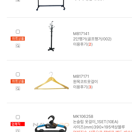
M817141
2단행거(골프행거/002)
이용후기(
2
)
M817171
원목코트옷걸이
이용후기(
3
)
MK106258
논슬립 옷걸이_1SET(10EA)
사이즈(mm)390×195색상블루