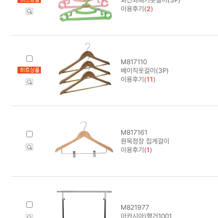
이용후기(
2
)
M817110
베이직옷걸이(3P)
이용후기(
11
)
M817161
원목정장 집게걸이
이용후기(
1
)
M821977
아카시아)행거1001