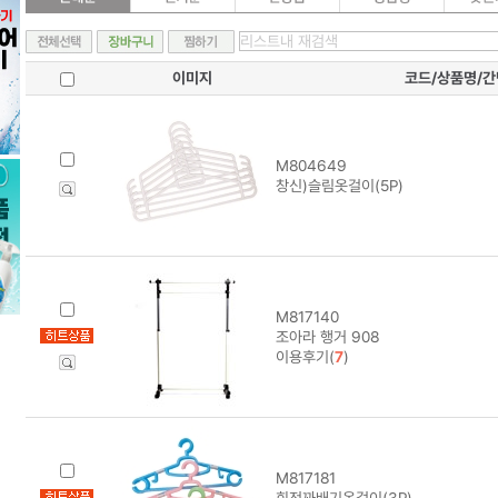
이미지
코드/상품명/
M804649
창신)슬림옷걸이(5P)
M817140
조아라 행거 908
이용후기(
7
)
M817181
회전꽈배기옷걸이(3P)