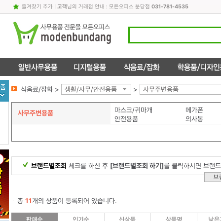
즐겨찾기 추가
|
고객
님의 거래점 안내 : 모든오피스 분당점
031-781-4535
식음료/잡화 >
생활/사무/안전용품
>
사무주변용품
마스크/귀마개
메가폰
사무주변용품
안전용품
의사봉
브랜드별조회
체크를 하신 후
[브랜드별조회 하기]
를 클릭하시면 브랜드
총
11
개의 상품이 등록되어 있습니다.