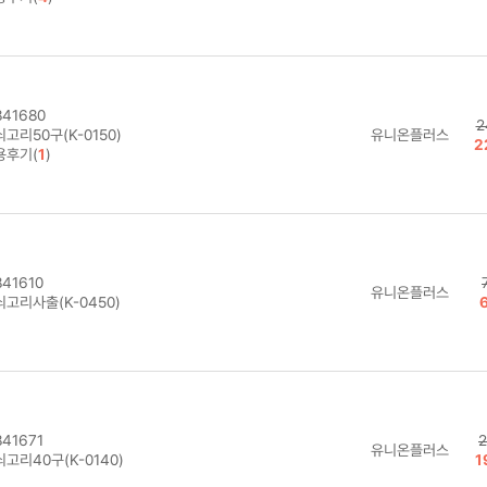
41680
2
고리50구(K-0150)
유니온플러스
2
용후기(
1
)
41610
유니온플러스
고리사출(K-0450)
41671
2
유니온플러스
고리40구(K-0140)
1