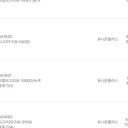
라열쇠고리(K-1000Y)황색
41620
유니온플러스
고리1구(K-0400)
41601
라열쇠고리(K-1000G)녹색
유니온플러스
용후기(
1
)
41660
1
고리20구(K-0100)
유니온플러스
1
용후기(
4
)