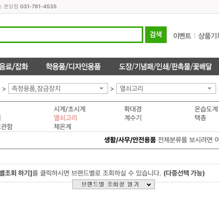
스 분당점
031-781-4535
>
측정용품,잠금장치
>
열쇠고리
시계/초시계
확대경
온습도계
쇠
열쇠고리
계수기
택총
보관함
체온계
생활/사무/안전용품
전체분류를 보시려면 
별조회 하기]
를 클릭하시면 브랜드별로 조회하실 수 있습니다.
(다중선택 가능)