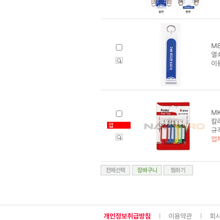
M8
열쇠
이
MK
칼라
규
업
개인정보취급방침
이용약관
회