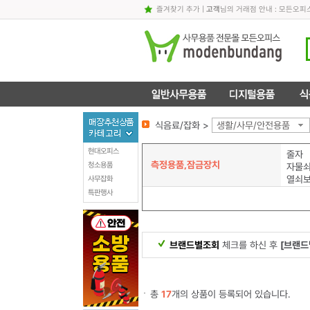
즐겨찾기 추가
|
고객
님의 거래점 안내 : 모든오피
식음료/잡화 >
생활/사무/안전용품
현대오피스
줄자
측정용품,잠금장치
청소용품
자물
열쇠
사무잡화
특판행사
브랜드별조회
체크를 하신 후
[브랜드
총
17
개의 상품이 등록되어 있습니다.