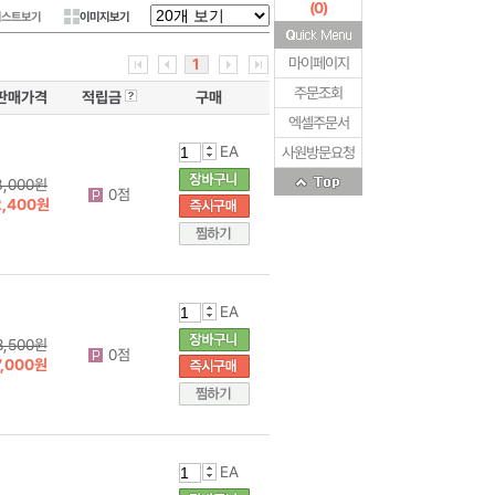
(
0
)
리스트보기
이미지보기
마이페이지
1
주문조회
판매가격
적립금
구매
엑셀주문서
EA
사원방문요청
3,000원
0점
2,400원
EA
8,500원
0점
7,000원
EA