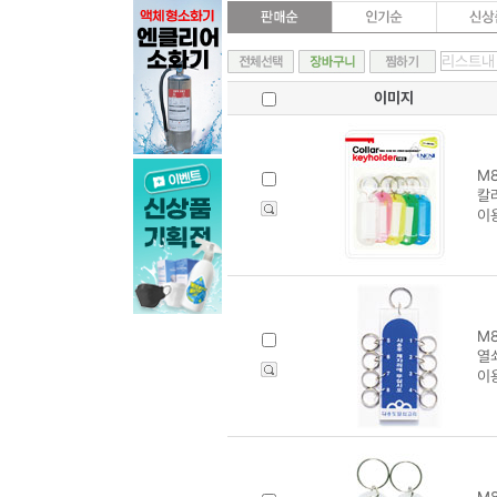
이미지
M8
칼라
이
M8
열쇠
이
M8