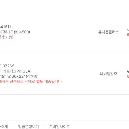
41611
고리1구(K-4500)
유니온플러스
용후기(
1
)
107265
 키홀더_1PK(6EA)
나비엠알오
격(mm)60×22색상혼합
체직송 상품으로 택배로 별도 배송됩니다.
사소개
입금은행보기
모바일사이트