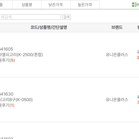
코드/상품명/간단설명
브랜드
41605
열쇠고리(K-2500/혼합)
유니온플러스
용후기(
5
)
41630
고리8구(K-0500)
유니온플러스
용후기(
1
)
41603