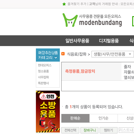
즐겨찾기 추가
|
고객
님의 거래점 안내 : 모든오피
식음료/잡화 >
생활/사무/안전용품
현대오피스
줄자
측정용품,잠금장치
청소용품
자물
열쇠
사무잡화
특판행사
총
1
개의 상품이 등록되어 있습니다.