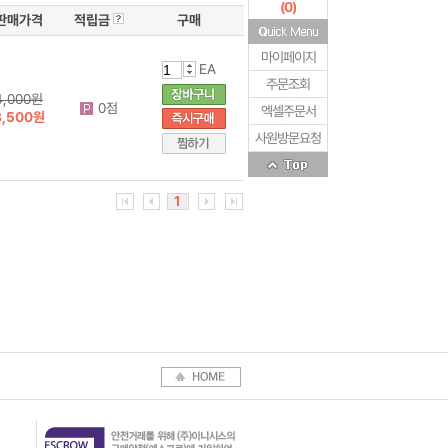
(
0
)
판매가격
적립금
구매
마이페이지
EA
주문조회
4,000원
0점
엑셀주문서
3,500원
사원방문요청
1