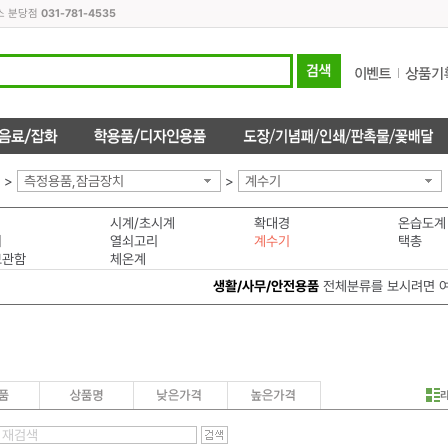
스 분당점
031-781-4535
>
측정용품,잠금장치
>
계수기
시계/초시계
확대경
온습도계
쇠
열쇠고리
계수기
택총
보관함
체온계
생활/사무/안전용품
전체분류를 보시려면 