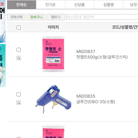
이미지
코드/상품명/
M820837
핫멜트500g(소형/글루건스틱)
M820835
글루건(DBO-20/소형)