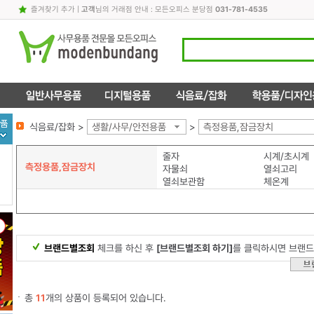
즐겨찾기 추가
|
고객
님의 거래점 안내 : 모든오피스 분당점
031-781-4535
식음료/잡화 >
생활/사무/안전용품
>
측정용품,잠금장치
줄자
시계/초시계
측정용품,잠금장치
자물쇠
열쇠고리
열쇠보관함
체온계
브랜드별조회
체크를 하신 후
[브랜드별조회 하기]
를 클릭하시면 브랜드
총
11
개의 상품이 등록되어 있습니다.