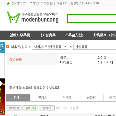
즐겨찾기 추가
|
고객
님의 거래점 안내 : 모든오피스 분당점
031-781-4535
식음료/잡화 >
생활/사무/안전용품
>
산업용품
글로브
와이퍼
산업용품
테이프류
실험기자재
총
5
개의 상품이 등록되어 있습니다.